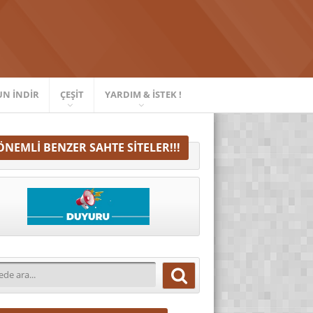
UN İNDIR
ÇEŞIT
YARDIM & İSTEK !
ÖNEMLI BENZER SAHTE SITELER!!!