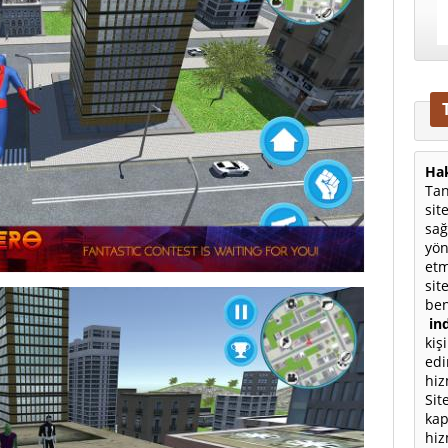
Hak
Tan
sit
sağ
yön
etm
sit
ben
ind
kiş
edi
hiz
Sit
kap
hiz