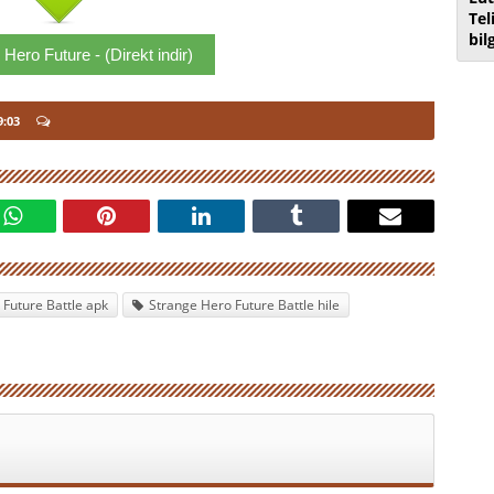
Tel
bil
Hero Future - (Direkt indir)
9:03
Future Battle apk
Strange Hero Future Battle hile