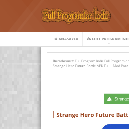
ANASAYFA
FULL PROGRAM IND
Buradasınız:
Full Program İndir Full Programlar
Strange Hero Future Battle APK Full – Mod Para 
Strange 
Strange Hero Future Battl