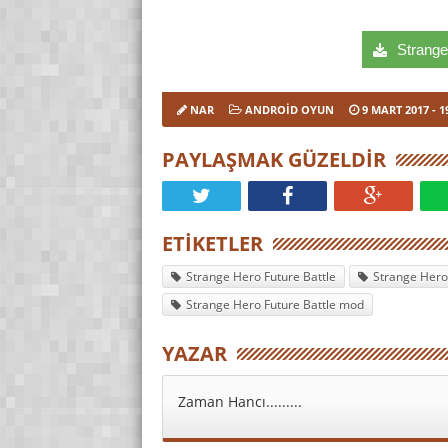
Strange 
NAR
ANDROID OYUN
9 MART 2017
- 1
PAYLAŞMAK GÜZELDIR
ETIKETLER
Strange Hero Future Battle
Strange Hero 
Strange Hero Future Battle mod
YAZAR
Zaman Hancı.........