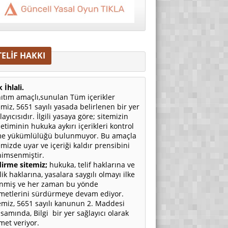
TELİF HAKKI
 İhlali.
ıtım amaçlı,sunulan Tüm içerikler
emiz, 5651 sayılı yasada belirlenen bir yer
layıcısıdır. İlgili yasaya göre; sitemizin
etiminin hukuka aykırı içerikleri kontrol
e yükümlülüğü bulunmuyor. Bu amaçla
emizde uyar ve içeriği kaldır prensibini
imsenmiştir.
irme sitemiz;
hukuka, telif haklarına ve
ilik haklarına, yasalara saygılı olmayı ilke
nmiş ve her zaman bu yönde
metlerini sürdürmeye devam ediyor.
emiz, 5651 sayılı kanunun 2. Maddesi
samında, Bilgi bir yer sağlayıcı olarak
met veriyor.