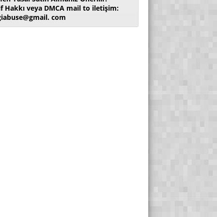
if Hakkı veya DMCA mail to iletişim:
giabuse@gmail. com