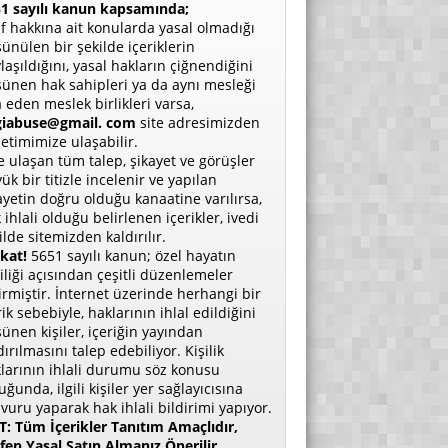
1 sayılı kanun kapsamında;
if hakkına ait konularda yasal olmadığı
ünülen bir şekilde içeriklerin
laşıldığını, yasal hakların çiğnendiğini
ünen hak sahipleri ya da aynı mesleği
a eden meslek birlikleri varsa,
giabuse@gmail. com
site adresimizden
etimimize ulaşabilir.
e ulaşan tüm talep, şikayet ve görüşler
ük bir titizle incelenir ve yapılan
ayetin doğru olduğu kanaatine varılırsa,
 ihlali olduğu belirlenen içerikler, ivedi
ilde sitemizden kaldırılır.
kat!
5651 sayılı kanun; özel hayatın
liliği açısından çeşitli düzenlemeler
irmiştir. İnternet üzerinde herhangi bir
rik sebebiyle, haklarının ihlal edildiğini
ünen kişiler, içeriğin yayından
dırılmasını talep edebiliyor. Kişilik
larının ihlali durumu söz konusu
uğunda, ilgili kişiler yer sağlayıcısına
vuru yaparak hak ihlali bildirimi yapıyor.
: Tüm İçerikler Tanıtım Amaçlıdır,
fen Yasal Satın Almanız Önerilir.