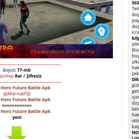
565
Tel
düş
pay
düş
icr
bil
yön
Biz
büy
şik
——————————————-
hak
Boyut
: 77-mb
şek
ıştırma
: Rar / Şifresiz
Dik
——————————————–
giz
 Hero Future Battle Apk
get
(((Alternatif)))
içe
 Hero Future Battle Apk
düş
============
kal
 Hero Future Battle Apk
hak
yeni
old
baş
NOT
Lüt