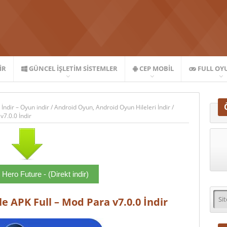
IR
GÜNCEL İŞLETIM SISTEMLER
CEP MOBIL
FULL OY
 İndir – Oyun indir
/
Android Oyun
,
Android Oyun Hileleri İndir
/
v7.0.0 İndir
Hero Future - (Direkt indir)
e APK Full – Mod Para v7.0.0 İndir