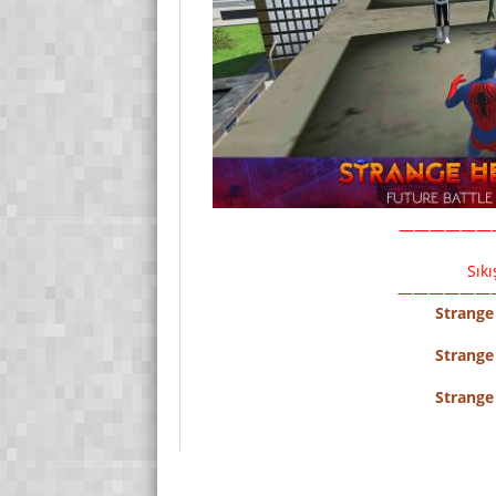
——————
Sık
——————
Strange
Strange
Strange