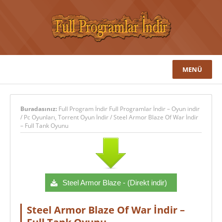
MENÜ
Buradasınız:
Full Program İndir Full Programlar İndir – Oyun indir
/
Pc Oyunları
,
Torrent Oyun İndir
/
Steel Armor Blaze Of War İndir
– Full Tank Oyunu
Steel Armor Blaze - (Direkt indir)
Steel Armor Blaze Of War İndir –