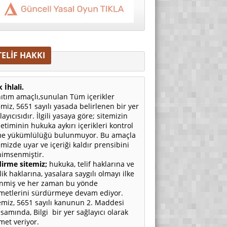
TELİF HAKKI
 İhlali.
ıtım amaçlı,sunulan Tüm içerikler
emiz, 5651 sayılı yasada belirlenen bir yer
layıcısıdır. İlgili yasaya göre; sitemizin
etiminin hukuka aykırı içerikleri kontrol
e yükümlülüğü bulunmuyor. Bu amaçla
emizde uyar ve içeriği kaldır prensibini
imsenmiştir.
irme sitemiz;
hukuka, telif haklarına ve
ilik haklarına, yasalara saygılı olmayı ilke
nmiş ve her zaman bu yönde
metlerini sürdürmeye devam ediyor.
emiz, 5651 sayılı kanunun 2. Maddesi
samında, Bilgi bir yer sağlayıcı olarak
met veriyor.