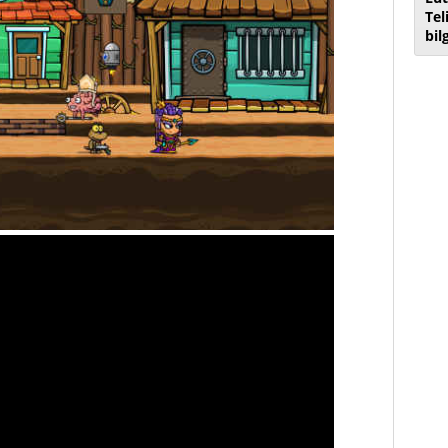
Tel
bil