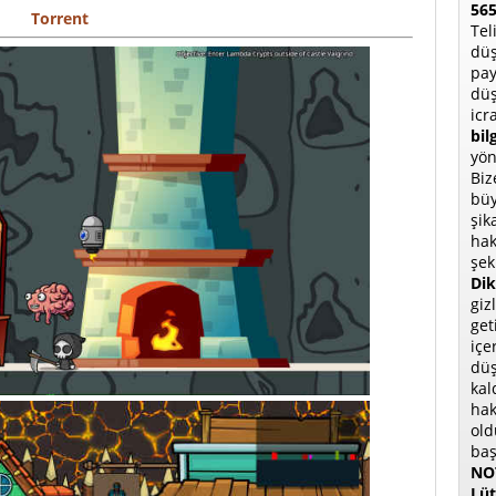
565
Torrent
Tel
düş
pay
düş
icr
bil
yön
Biz
büy
şik
hak
şek
Dik
giz
get
içe
düş
kal
hak
old
baş
NOT
Lüt