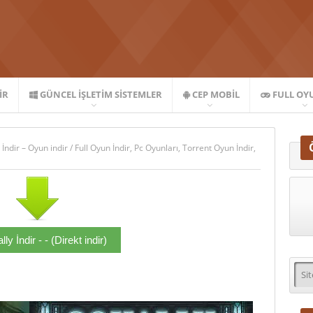
IR
GÜNCEL İŞLETIM SISTEMLER
CEP MOBIL
FULL OY
 İndir – Oyun indir
/
Full Oyun İndir
,
Pc Oyunları
,
Torrent Oyun İndir
,
ly İndir - - (Direkt indir)