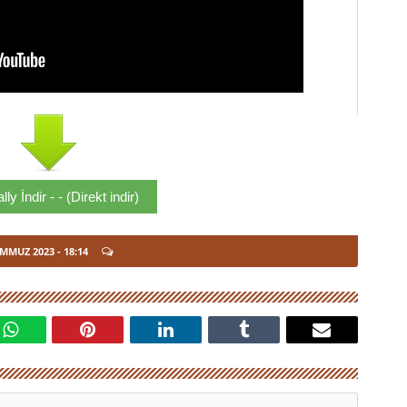
ly İndir - - (Direkt indir)
EMMUZ 2023
- 18:14