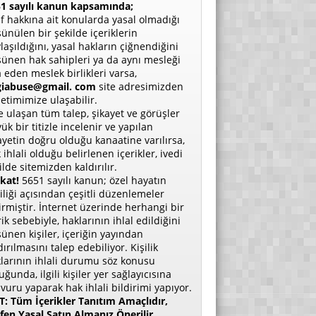
1 sayılı kanun kapsamında;
if hakkına ait konularda yasal olmadığı
ünülen bir şekilde içeriklerin
laşıldığını, yasal hakların çiğnendiğini
ünen hak sahipleri ya da aynı mesleği
a eden meslek birlikleri varsa,
giabuse@gmail. com
site adresimizden
etimimize ulaşabilir.
e ulaşan tüm talep, şikayet ve görüşler
ük bir titizle incelenir ve yapılan
ayetin doğru olduğu kanaatine varılırsa,
 ihlali olduğu belirlenen içerikler, ivedi
ilde sitemizden kaldırılır.
kat!
5651 sayılı kanun; özel hayatın
liliği açısından çeşitli düzenlemeler
irmiştir. İnternet üzerinde herhangi bir
rik sebebiyle, haklarının ihlal edildiğini
ünen kişiler, içeriğin yayından
dırılmasını talep edebiliyor. Kişilik
larının ihlali durumu söz konusu
uğunda, ilgili kişiler yer sağlayıcısına
vuru yaparak hak ihlali bildirimi yapıyor.
: Tüm İçerikler Tanıtım Amaçlıdır,
fen Yasal Satın Almanız Önerilir.