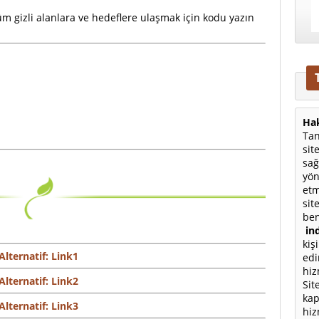
 tüm gizli alanlara ve hedeflere ulaşmak için kodu yazın
Hak
Tan
sit
sağ
yön
etm
sit
ben
ind
kiş
Alternatif: Link1
edi
hiz
Alternatif: Link2
Sit
kap
Alternatif: Link3
hiz