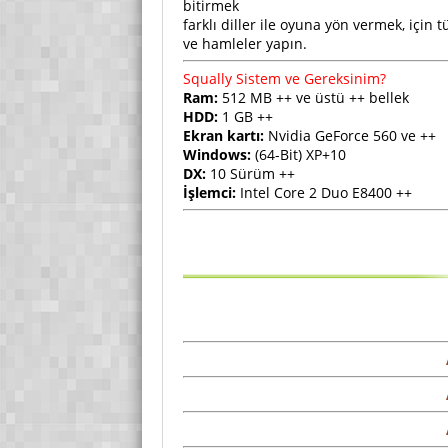
bitirmek
farklı diller ile oyuna yön vermek, için
ve hamleler yapın.
Squally Sistem ve Gereksinim?
Ram:
512 MB ++ ve üstü ++ bellek
HDD:
1 GB ++
Ekran kartı:
Nvidia GeForce 560 ve ++
Windows:
(64-Bit) XP+10
DX:
10 Sürüm ++
İşlemci:
Intel Core 2 Duo E8400 ++