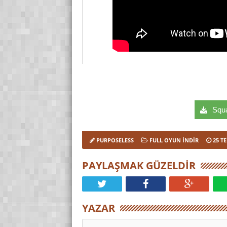
Squal
PURPOSELESS
FULL OYUN İNDIR
25 T
PAYLAŞMAK GÜZELDIR
YAZAR