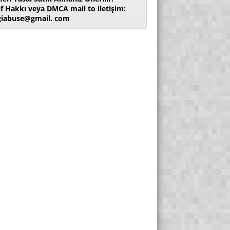
if Hakkı veya DMCA mail to iletişim:
giabuse@gmail. com