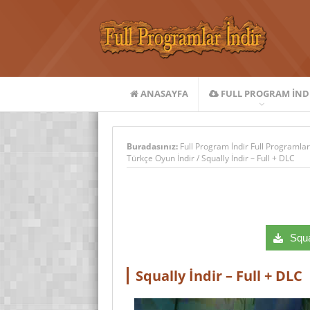
ANASAYFA
FULL PROGRAM IND
Buradasınız:
Full Program İndir Full Programlar
Türkçe Oyun İndir
/
Squally İndir – Full + DLC
Squal
Squally İndir – Full + DLC