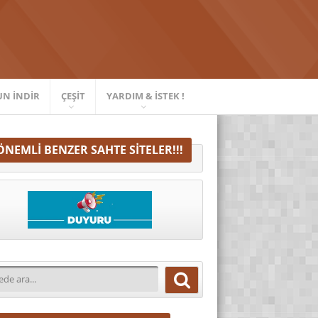
UN İNDIR
ÇEŞIT
YARDIM & İSTEK !
ÖNEMLI BENZER SAHTE SITELER!!!