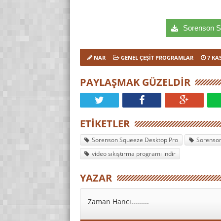
Sorenson Sq
NAR
GENEL ÇEŞIT PROGRAMLAR
7 KA
PAYLAŞMAK GÜZELDIR
ETIKETLER
Sorenson Squeeze Desktop Pro
Sorenson
video sıkıştırma programı indir
YAZAR
Zaman Hancı.........