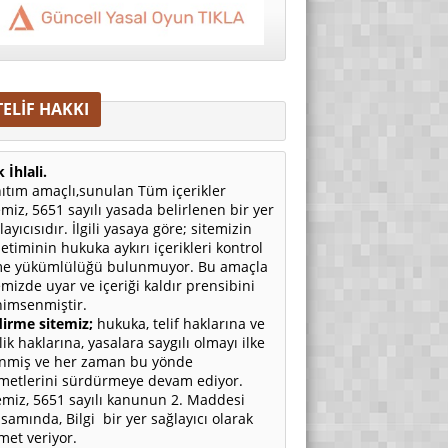
TELİF HAKKI
 İhlali.
ıtım amaçlı,sunulan Tüm içerikler
emiz, 5651 sayılı yasada belirlenen bir yer
layıcısıdır. İlgili yasaya göre; sitemizin
etiminin hukuka aykırı içerikleri kontrol
e yükümlülüğü bulunmuyor. Bu amaçla
emizde uyar ve içeriği kaldır prensibini
imsenmiştir.
irme sitemiz;
hukuka, telif haklarına ve
ilik haklarına, yasalara saygılı olmayı ilke
nmiş ve her zaman bu yönde
metlerini sürdürmeye devam ediyor.
emiz, 5651 sayılı kanunun 2. Maddesi
samında, Bilgi bir yer sağlayıcı olarak
met veriyor.