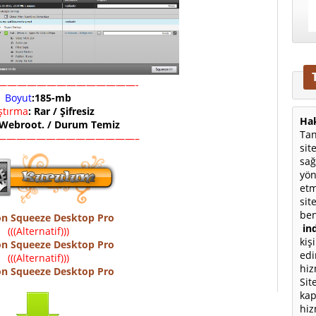
——————————————-
Boyut
:185-mb
ıştırma
: Rar / Şifresiz
Hak
 Webroot. / Durum Temiz
Tan
——————————————–
sit
sağ
yön
etm
sit
ben
n Squeeze Desktop Pro
ind
(((Alternatif)))
kiş
n Squeeze Desktop Pro
edi
(((Alternatif)))
hiz
n Squeeze Desktop Pro
Sit
kap
hiz