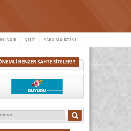
UN İNDIR
ÇEŞIT
YARDIM & İSTEK !
ÖNEMLI BENZER SAHTE SITELER!!!