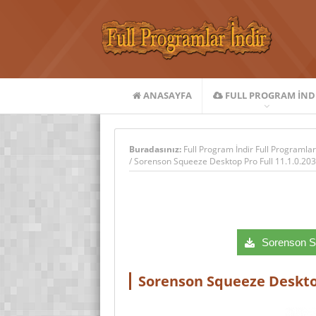
ANASAYFA
FULL PROGRAM IND
Buradasınız:
Full Program İndir Full Programlar
/
Sorenson Squeeze Desktop Pro Full 11.1.0.203 
Sorenson Sq
Sorenson Squeeze Desktop 