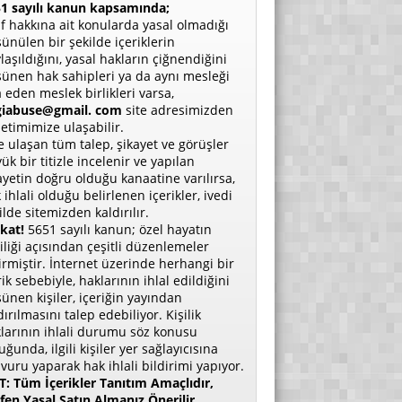
1 sayılı kanun kapsamında;
if hakkına ait konularda yasal olmadığı
ünülen bir şekilde içeriklerin
laşıldığını, yasal hakların çiğnendiğini
ünen hak sahipleri ya da aynı mesleği
a eden meslek birlikleri varsa,
giabuse@gmail. com
site adresimizden
etimimize ulaşabilir.
e ulaşan tüm talep, şikayet ve görüşler
ük bir titizle incelenir ve yapılan
ayetin doğru olduğu kanaatine varılırsa,
 ihlali olduğu belirlenen içerikler, ivedi
ilde sitemizden kaldırılır.
kat!
5651 sayılı kanun; özel hayatın
liliği açısından çeşitli düzenlemeler
irmiştir. İnternet üzerinde herhangi bir
rik sebebiyle, haklarının ihlal edildiğini
ünen kişiler, içeriğin yayından
dırılmasını talep edebiliyor. Kişilik
larının ihlali durumu söz konusu
uğunda, ilgili kişiler yer sağlayıcısına
vuru yaparak hak ihlali bildirimi yapıyor.
: Tüm İçerikler Tanıtım Amaçlıdır,
fen Yasal Satın Almanız Önerilir.