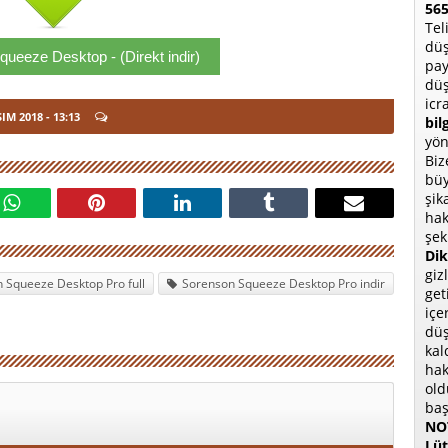
565
Tel
düş
ueeze Desktop - (Direkt indir)
pay
düş
icr
SIM 2018
- 13:13
bil
yön
Biz
büy
şik
hak
şek
Dik
giz
 Squeeze Desktop Pro full
Sorenson Squeeze Desktop Pro indir
get
içe
düş
kal
hak
old
baş
NOT
Lüt