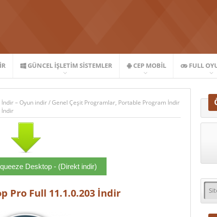
IR
GÜNCEL İŞLETIM SISTEMLER
CEP MOBIL
FULL OY
 İndir – Oyun indir
/
Genel Çeşit Programlar
,
Portable Program İndir
İndir
ueeze Desktop - (Direkt indir)
Pro Full 11.1.0.203 İndir