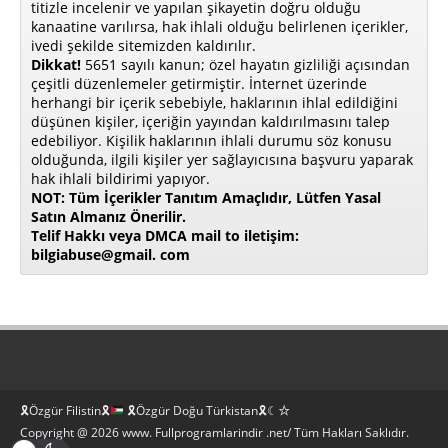
titizle incelenir ve yapılan şikayetin doğru olduğu
kanaatine varılırsa, hak ihlali olduğu belirlenen içerikler,
ivedi şekilde sitemizden kaldırılır.
Dikkat!
5651 sayılı kanun; özel hayatın gizliliği açısından
çeşitli düzenlemeler getirmiştir. İnternet üzerinde
herhangi bir içerik sebebiyle, haklarının ihlal edildiğini
düşünen kişiler, içeriğin yayından kaldırılmasını talep
edebiliyor. Kişilik haklarının ihlali durumu söz konusu
olduğunda, ilgili kişiler yer sağlayıcısına başvuru yaparak
hak ihlali bildirimi yapıyor.
NOT: Tüm İçerikler Tanıtım Amaçlıdır, Lütfen Yasal
Satın Almanız Önerilir.
Telif Hakkı veya DMCA mail to iletişim:
bilgiabuse@gmail. com
🎗Özgür Filistin🎗
🎗Özgür Doğu Türkistan🎗☾☆
Copyright @ 2026 www. Fullprogramlarindir .net/ Tüm Hakları Saklıdır.