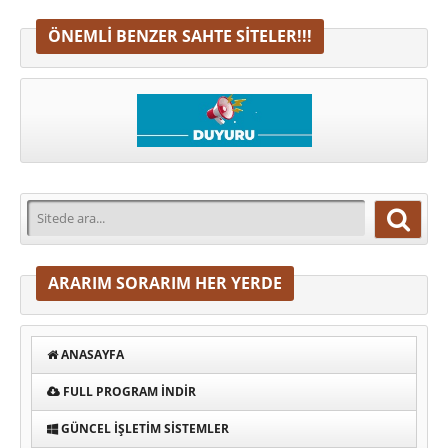
ÖNEMLI BENZER SAHTE SITELER!!!
ARARIM SORARIM HER YERDE
ANASAYFA
FULL PROGRAM INDIR
GÜNCEL İŞLETIM SISTEMLER