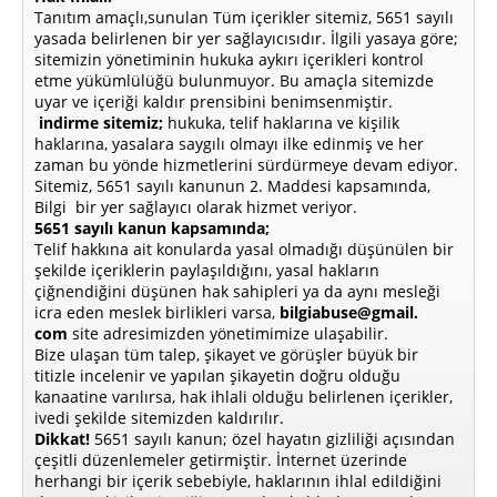
Tanıtım amaçlı,sunulan Tüm içerikler sitemiz, 5651 sayılı
yasada belirlenen bir yer sağlayıcısıdır. İlgili yasaya göre;
sitemizin yönetiminin hukuka aykırı içerikleri kontrol
etme yükümlülüğü bulunmuyor. Bu amaçla sitemizde
uyar ve içeriği kaldır prensibini benimsenmiştir.
indirme sitemiz;
hukuka, telif haklarına ve kişilik
haklarına, yasalara saygılı olmayı ilke edinmiş ve her
zaman bu yönde hizmetlerini sürdürmeye devam ediyor.
Sitemiz, 5651 sayılı kanunun 2. Maddesi kapsamında,
Bilgi bir yer sağlayıcı olarak hizmet veriyor.
5651 sayılı kanun kapsamında;
Telif hakkına ait konularda yasal olmadığı düşünülen bir
şekilde içeriklerin paylaşıldığını, yasal hakların
çiğnendiğini düşünen hak sahipleri ya da aynı mesleği
icra eden meslek birlikleri varsa,
bilgiabuse@gmail.
com
site adresimizden yönetimimize ulaşabilir.
Bize ulaşan tüm talep, şikayet ve görüşler büyük bir
titizle incelenir ve yapılan şikayetin doğru olduğu
kanaatine varılırsa, hak ihlali olduğu belirlenen içerikler,
ivedi şekilde sitemizden kaldırılır.
Dikkat!
5651 sayılı kanun; özel hayatın gizliliği açısından
çeşitli düzenlemeler getirmiştir. İnternet üzerinde
herhangi bir içerik sebebiyle, haklarının ihlal edildiğini