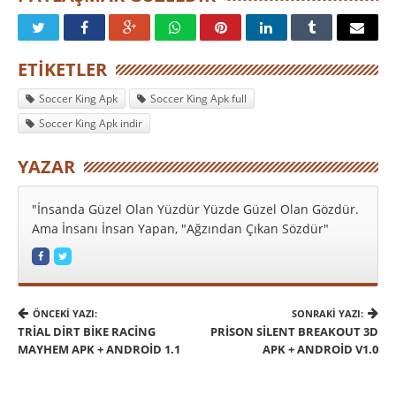
ETIKETLER
Soccer King Apk
Soccer King Apk full
Soccer King Apk indir
YAZAR
"İnsanda Güzel Olan Yüzdür Yüzde Güzel Olan Gözdür.
Ama İnsanı İnsan Yapan, "Ağzından Çıkan Sözdür"
ÖNCEKI YAZI:
SONRAKI YAZI:
TRIAL DIRT BIKE RACING
PRISON SILENT BREAKOUT 3D
MAYHEM APK + ANDROID 1.1
APK + ANDROID V1.0