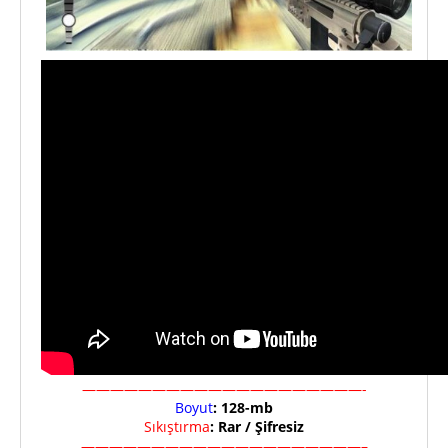
————————————————————-
Boyut
: 128-mb
Sıkıştırma
: Rar / Şifresiz
————————————————————–