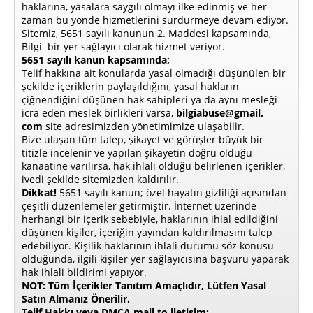
haklarına, yasalara saygılı olmayı ilke edinmiş ve her
zaman bu yönde hizmetlerini sürdürmeye devam ediyor.
Sitemiz, 5651 sayılı kanunun 2. Maddesi kapsamında,
Bilgi bir yer sağlayıcı olarak hizmet veriyor.
5651 sayılı kanun kapsamında;
Telif hakkına ait konularda yasal olmadığı düşünülen bir
şekilde içeriklerin paylaşıldığını, yasal hakların
çiğnendiğini düşünen hak sahipleri ya da aynı mesleği
icra eden meslek birlikleri varsa,
bilgiabuse@gmail.
com
site adresimizden yönetimimize ulaşabilir.
Bize ulaşan tüm talep, şikayet ve görüşler büyük bir
titizle incelenir ve yapılan şikayetin doğru olduğu
kanaatine varılırsa, hak ihlali olduğu belirlenen içerikler,
ivedi şekilde sitemizden kaldırılır.
Dikkat!
5651 sayılı kanun; özel hayatın gizliliği açısından
çeşitli düzenlemeler getirmiştir. İnternet üzerinde
herhangi bir içerik sebebiyle, haklarının ihlal edildiğini
düşünen kişiler, içeriğin yayından kaldırılmasını talep
edebiliyor. Kişilik haklarının ihlali durumu söz konusu
olduğunda, ilgili kişiler yer sağlayıcısına başvuru yaparak
hak ihlali bildirimi yapıyor.
NOT: Tüm İçerikler Tanıtım Amaçlıdır, Lütfen Yasal
Satın Almanız Önerilir.
Telif Hakkı veya DMCA mail to iletişim: