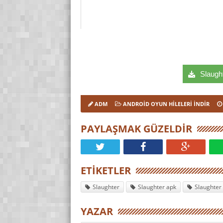
Slaught
ADM
ANDROID OYUN HILELERI İNDIR
PAYLAŞMAK GÜZELDIR
ETIKETLER
Slaughter
Slaughter apk
Slaughter 
YAZAR