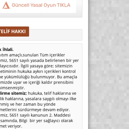
TELİF HAKKI
 İhlali.
ıtım amaçlı,sunulan Tüm içerikler
emiz, 5651 sayılı yasada belirlenen bir yer
layıcısıdır. İlgili yasaya göre; sitemizin
etiminin hukuka aykırı içerikleri kontrol
e yükümlülüğü bulunmuyor. Bu amaçla
emizde uyar ve içeriği kaldır prensibini
imsenmiştir.
irme sitemiz;
hukuka, telif haklarına ve
ilik haklarına, yasalara saygılı olmayı ilke
nmiş ve her zaman bu yönde
metlerini sürdürmeye devam ediyor.
emiz, 5651 sayılı kanunun 2. Maddesi
samında, Bilgi bir yer sağlayıcı olarak
met veriyor.