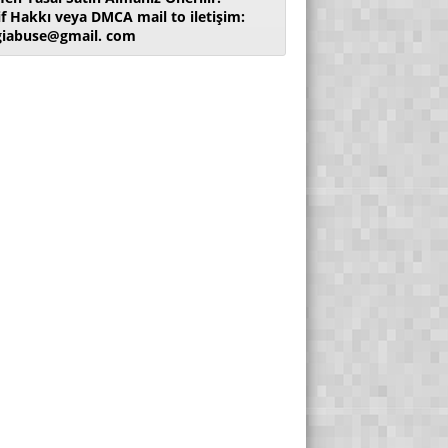
if Hakkı veya DMCA mail to iletişim:
giabuse@gmail. com