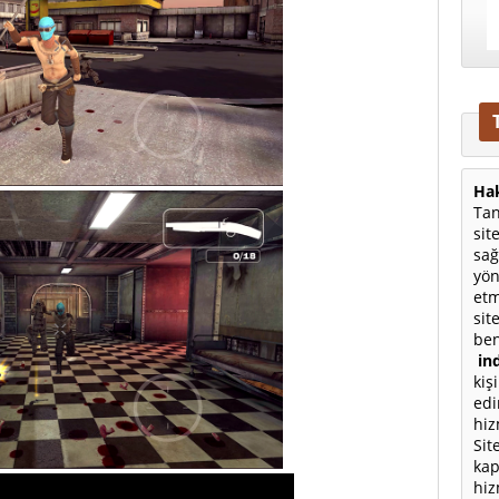
Hak
Tan
sit
sağ
yön
etm
sit
ben
ind
kiş
edi
hiz
Sit
kap
hiz