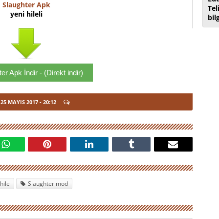
Slaughter Apk
Tel
yeni hileli
bil
er Apk İndir - (Direkt indir)
25 MAYIS 2017
- 20:12
hile
Slaughter mod