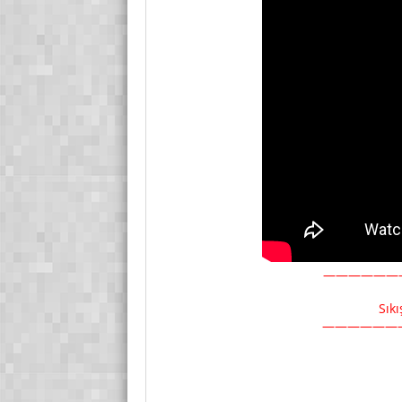
——————
Sık
——————