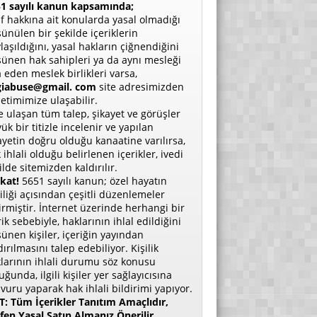
1 sayılı kanun kapsamında;
if hakkına ait konularda yasal olmadığı
ünülen bir şekilde içeriklerin
laşıldığını, yasal hakların çiğnendiğini
ünen hak sahipleri ya da aynı mesleği
a eden meslek birlikleri varsa,
giabuse@gmail. com
site adresimizden
etimimize ulaşabilir.
e ulaşan tüm talep, şikayet ve görüşler
ük bir titizle incelenir ve yapılan
ayetin doğru olduğu kanaatine varılırsa,
 ihlali olduğu belirlenen içerikler, ivedi
ilde sitemizden kaldırılır.
kat!
5651 sayılı kanun; özel hayatın
liliği açısından çeşitli düzenlemeler
irmiştir. İnternet üzerinde herhangi bir
rik sebebiyle, haklarının ihlal edildiğini
ünen kişiler, içeriğin yayından
dırılmasını talep edebiliyor. Kişilik
larının ihlali durumu söz konusu
uğunda, ilgili kişiler yer sağlayıcısına
vuru yaparak hak ihlali bildirimi yapıyor.
: Tüm İçerikler Tanıtım Amaçlıdır,
fen Yasal Satın Almanız Önerilir.