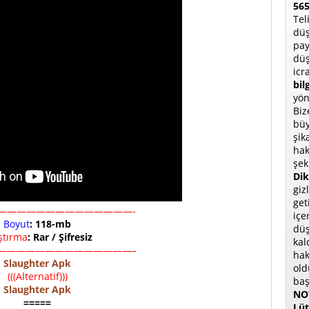
565
Tel
düş
pay
düş
icr
bil
yön
Biz
büy
şik
hak
şek
Dik
giz
get
——————————————-
içe
Boyut
: 118-mb
düş
ıştırma
: Rar / Şifresiz
kal
——————————————–
hak
Slaughter Apk
old
(((Alternatif)))
baş
Slaughter Apk
NOT
=====
Lüt