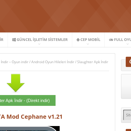
IR
GÜNCEL İŞLETIM SISTEMLER
CEP MOBIL
FULL OY
 İndir – Oyun indir
/
Android Oyun Hileleri İndir
/
Slaughter Apk İndir
er Apk İndir - (Direkt indir)
ATA Mod Cephane v1.21