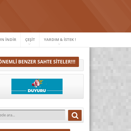
UN İNDIR
ÇEŞIT
YARDIM & İSTEK !
ÖNEMLI BENZER SAHTE SITELER!!!