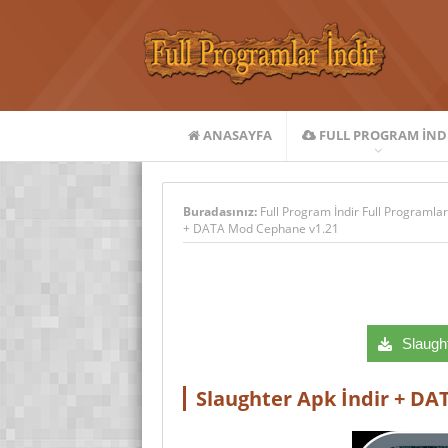
ANASAYFA
FULL PROGRAM IND
Buradasınız:
Full Program İndir Full Programlar
+ DATA Mod Cephane v1.21
Slaught
Slaughter Apk İndir + D