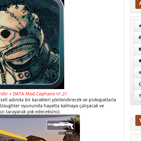
Ç
İndir + DATA Mod Cephane v1.21
Y
ell adında bir karakteri yönlendirecek ve psikopatlarla
 Slaughter oyununda hayatta kalmaya çalışacak ve
zı tarayarak yok edeceksiniz.