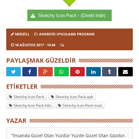
Sketchy Icon Pack - (Direkt indir)
MENZILL
ANDROID UYGULAMA PROGRAM
18 AĞUSTOS 2017
- 10:48
PAYLAŞMAK GÜZELDIR
ETIKETLER
Sketchy Icon Pack
Sketchy Icon Pack apk
Sketchy Icon Pack hile
Sketchy Icon Pack mod
YAZAR
"İnsanda Güzel Olan Yüzdür Yüzde Güzel Olan Gözdür.