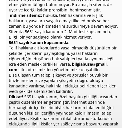
etme yükümlülüğü bulunmuyor. Bu amaçla sitemizde
uyar ve içeriği kaldır prensibini benimsenmiştir.
indirme sitemiz;
hukuka, telif haklarına ve kişilik
haklarına, yasalara saygılı olmayı ilke edinmiş ve her
zaman bu yönde hizmetlerini sürdürmeye devam ediyor.
Sitemiz, 5651 sayılı kanunun 2. Maddesi kapsamında,
Bilgi bir yer sağlayıcı olarak hizmet veriyor.
5651 sayılı kanun kapsamında;
Telif hakkına ait konularda yasal olmadığı düşünülen bir
şekilde içeriklerin paylaşıldığını, yasal hakların
çiğnendiğini düşünen hak sahipleri ya da aynı mesleği
icra eden meslek birlikleri varsa,
bilgiabuse@gmail.
com
site adresimizden yönetimimize ulaşabilir.
Bize ulaşan tüm talep, şikayet ve görüşler büyük bir
titizle incelenir ve yapılan şikayetin doğru olduğu
kanaatine varılırsa, hak ihlali olduğu belirlenen içerikler,
ivedi şekilde sitemizden kaldırılır.
Dikkat!
5651 sayılı kanun; özel hayatın gizliliği açısından
çeşitli düzenlemeler getirmiştir. İnternet üzerinde
herhangi bir içerik sebebiyle, haklarının ihlal edildiğini
düşünen kişiler, içeriğin yayından kaldırılmasını talep
edebiliyor. Kişilik haklarının ihlali durumu söz konusu
olduğunda, ilgili kişiler yer sağlayıcısına başvuru yaparak