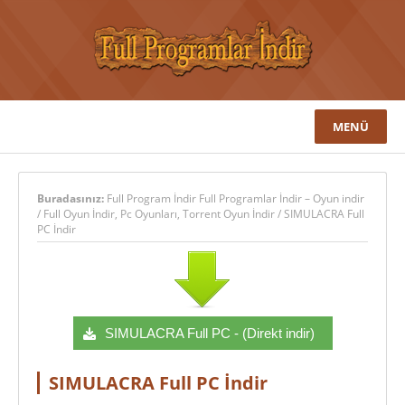
MENÜ
Buradasınız:
Full Program İndir Full Programlar İndir – Oyun indir
/
Full Oyun İndir
,
Pc Oyunları
,
Torrent Oyun İndir
/
SIMULACRA Full
PC İndir
SIMULACRA Full PC - (Direkt indir)
SIMULACRA Full PC İndir