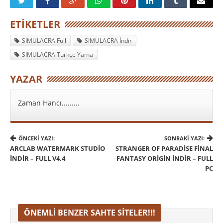
ETIKETLER
SIMULACRA Full
SIMULACRA İndir
SIMULACRA Türkçe Yama
YAZAR
Zaman Hancı.........
ÖNCEKI YAZI:
SONRAKI YAZI:
ARCLAB WATERMARK STUDIO
STRANGER OF PARADISE FINAL
İNDIR – FULL V4.4
FANTASY ORIGIN İNDIR – FULL
PC
ÖNEMLI BENZER SAHTE SITELER!!!