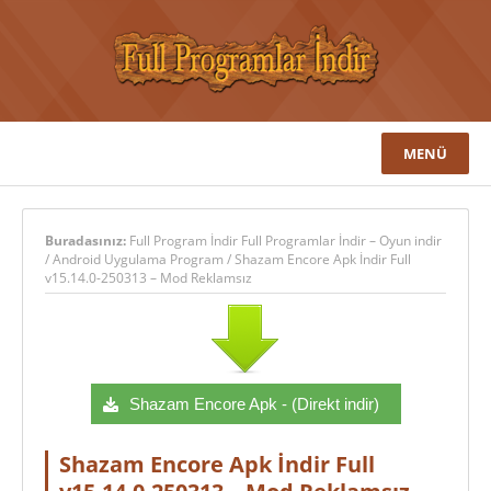
MENÜ
Buradasınız:
Full Program İndir Full Programlar İndir – Oyun indir
/
Android Uygulama Program
/
Shazam Encore Apk İndir Full
v15.14.0-250313 – Mod Reklamsız
Shazam Encore Apk - (Direkt indir)
Shazam Encore Apk İndir Full