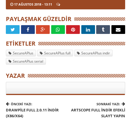
17 AĞUSTOS 2018
- 13:11
PAYLAŞMAK GÜZELDIR
ETIKETLER
SecureAPlus
SecureAPlus full
SecureAPlus indir
SecureAPlus serial
YAZAR
ÖNCEKI YAZI:
SONRAKI YAZI:
DRAWPILE FULL 2.0.11 İNDIR
ARTSCOPE FULL İNDIR EFEKLI
(X86/X64)
SLAYT YAPIN