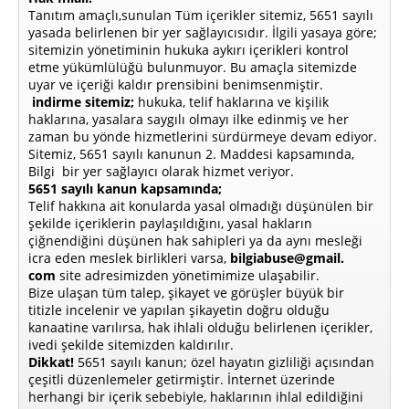
Tanıtım amaçlı,sunulan Tüm içerikler sitemiz, 5651 sayılı
yasada belirlenen bir yer sağlayıcısıdır. İlgili yasaya göre;
sitemizin yönetiminin hukuka aykırı içerikleri kontrol
etme yükümlülüğü bulunmuyor. Bu amaçla sitemizde
uyar ve içeriği kaldır prensibini benimsenmiştir.
indirme sitemiz;
hukuka, telif haklarına ve kişilik
haklarına, yasalara saygılı olmayı ilke edinmiş ve her
zaman bu yönde hizmetlerini sürdürmeye devam ediyor.
Sitemiz, 5651 sayılı kanunun 2. Maddesi kapsamında,
Bilgi bir yer sağlayıcı olarak hizmet veriyor.
5651 sayılı kanun kapsamında;
Telif hakkına ait konularda yasal olmadığı düşünülen bir
şekilde içeriklerin paylaşıldığını, yasal hakların
çiğnendiğini düşünen hak sahipleri ya da aynı mesleği
icra eden meslek birlikleri varsa,
bilgiabuse@gmail.
com
site adresimizden yönetimimize ulaşabilir.
Bize ulaşan tüm talep, şikayet ve görüşler büyük bir
titizle incelenir ve yapılan şikayetin doğru olduğu
kanaatine varılırsa, hak ihlali olduğu belirlenen içerikler,
ivedi şekilde sitemizden kaldırılır.
Dikkat!
5651 sayılı kanun; özel hayatın gizliliği açısından
çeşitli düzenlemeler getirmiştir. İnternet üzerinde
herhangi bir içerik sebebiyle, haklarının ihlal edildiğini