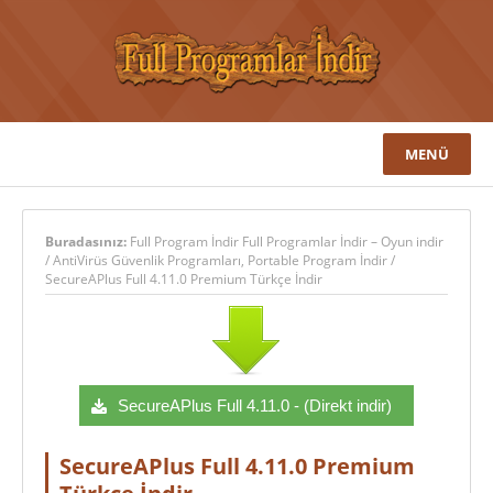
MENÜ
Buradasınız:
Full Program İndir Full Programlar İndir – Oyun indir
/
AntiVirüs Güvenlik Programları
,
Portable Program İndir
/
SecureAPlus Full 4.11.0 Premium Türkçe İndir
SecureAPlus Full 4.11.0 - (Direkt indir)
SecureAPlus Full 4.11.0 Premium