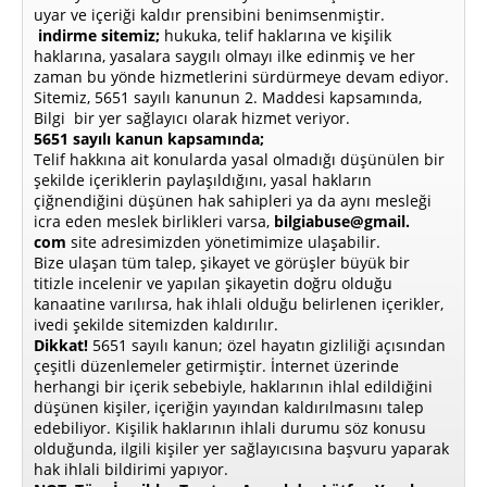
uyar ve içeriği kaldır prensibini benimsenmiştir.
indirme sitemiz;
hukuka, telif haklarına ve kişilik
haklarına, yasalara saygılı olmayı ilke edinmiş ve her
zaman bu yönde hizmetlerini sürdürmeye devam ediyor.
Sitemiz, 5651 sayılı kanunun 2. Maddesi kapsamında,
Bilgi bir yer sağlayıcı olarak hizmet veriyor.
5651 sayılı kanun kapsamında;
Telif hakkına ait konularda yasal olmadığı düşünülen bir
şekilde içeriklerin paylaşıldığını, yasal hakların
çiğnendiğini düşünen hak sahipleri ya da aynı mesleği
icra eden meslek birlikleri varsa,
bilgiabuse@gmail.
com
site adresimizden yönetimimize ulaşabilir.
Bize ulaşan tüm talep, şikayet ve görüşler büyük bir
titizle incelenir ve yapılan şikayetin doğru olduğu
kanaatine varılırsa, hak ihlali olduğu belirlenen içerikler,
ivedi şekilde sitemizden kaldırılır.
Dikkat!
5651 sayılı kanun; özel hayatın gizliliği açısından
çeşitli düzenlemeler getirmiştir. İnternet üzerinde
herhangi bir içerik sebebiyle, haklarının ihlal edildiğini
düşünen kişiler, içeriğin yayından kaldırılmasını talep
edebiliyor. Kişilik haklarının ihlali durumu söz konusu
olduğunda, ilgili kişiler yer sağlayıcısına başvuru yaparak
hak ihlali bildirimi yapıyor.