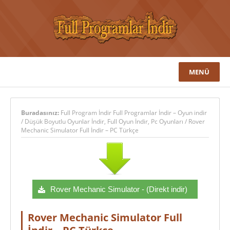
MENÜ
Buradasınız:
Full Program İndir Full Programlar İndir – Oyun indir
/
Düşük Boyutlu Oyunlar İndir
,
Full Oyun İndir
,
Pc Oyunları
/
Rover
Mechanic Simulator Full İndir – PC Türkçe
Rover Mechanic Simulator - (Direkt indir)
Rover Mechanic Simulator Full