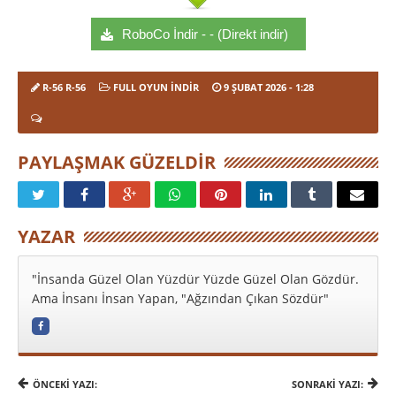
RoboCo İndir - - (Direkt indir)
R-56 R-56
FULL OYUN İNDIR
9 ŞUBAT 2026
- 1:28
PAYLAŞMAK GÜZELDIR
YAZAR
"İnsanda Güzel Olan Yüzdür Yüzde Güzel Olan Gözdür.
Ama İnsanı İnsan Yapan, "Ağzından Çıkan Sözdür"
ÖNCEKI YAZI:
SONRAKI YAZI: