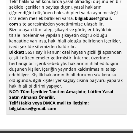
Telif hakkına ait konularda yasal olmadığı düşünülen bir
şekilde içeriklerin paylaşıldığını, yasal hakların
çiğnendiğini düşünen hak sahipleri ya da aynı mesleği
icra eden meslek birlikleri varsa,
bilgiabuse@gmail.
com
site adresimizden yönetimimize ulaşabilir.
Bize ulaşan tüm talep, şikayet ve görüşler büyük bir
titizle incelenir ve yapılan şikayetin doğru olduğu
kanaatine varılırsa, hak ihlali olduğu belirlenen içerikler,
ivedi şekilde sitemizden kaldırılır.
Dikkat!
5651 sayılı kanun; özel hayatın gizliliği açısından
çeşitli düzenlemeler getirmiştir. İnternet üzerinde
herhangi bir içerik sebebiyle, haklarının ihlal edildiğini
düşünen kişiler, içeriğin yayından kaldırılmasını talep
edebiliyor. Kişilik haklarının ihlali durumu söz konusu
olduğunda, ilgili kişiler yer sağlayıcısına başvuru yaparak
hak ihlali bildirimi yapıyor.
NOT: Tüm İçerikler Tanıtım Amaçlıdır, Lütfen Yasal
Satın Almanız Önerilir.
Telif Hakkı veya DMCA mail to iletişim:
bilgiabuse@gmail. com