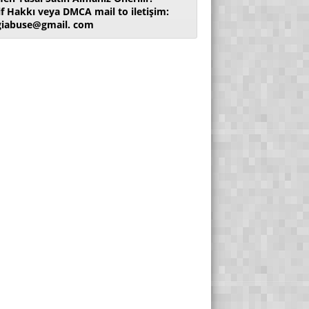
if Hakkı veya DMCA mail to iletişim:
giabuse@gmail. com