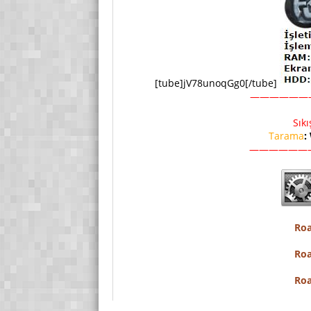
[tube]jV78unoqGg0[/tube]
——————
Sık
Tarama
:
——————
Roa
Roa
Roa