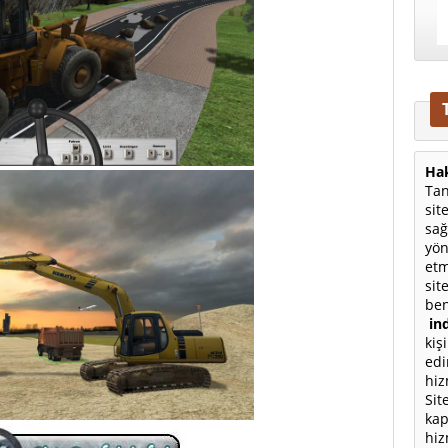
Hak
Tan
sit
sağ
yön
etm
sit
ben
ind
kiş
edi
hiz
Sit
kap
hiz