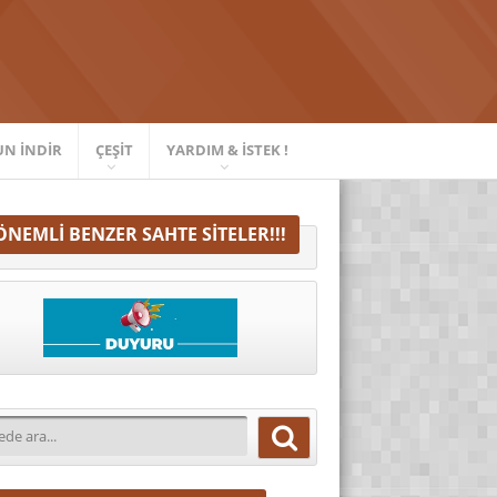
UN İNDIR
ÇEŞIT
YARDIM & İSTEK !
ÖNEMLI BENZER SAHTE SITELER!!!