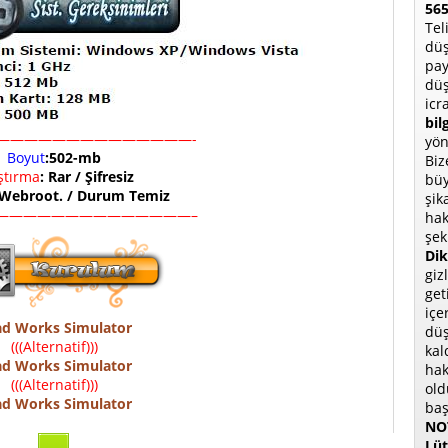
565
Tel
düş
pay
düş
icr
bil
——————————————-
yön
Boyut
:502-mb
Biz
ıştırma
: Rar / Şifresiz
büy
 Webroot. / Durum Temiz
şik
——————————————–
hak
şek
Dik
giz
get
içe
d Works Simulator
düş
(((Alternatif)))
kal
d Works Simulator
hak
(((Alternatif)))
old
d Works Simulator
baş
NOT
Lüt