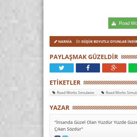
Road Work
NARNIA
DÜŞÜK BOYUTLU OYUNLAR İNDI
PAYLAŞMAK GÜZELDIR
ETIKETLER
Road Works Simulator
Road Works Simula
YAZAR
"İnsanda Güzel Olan Yüzdür Yüzde Güze
Çıkan Sözdür"