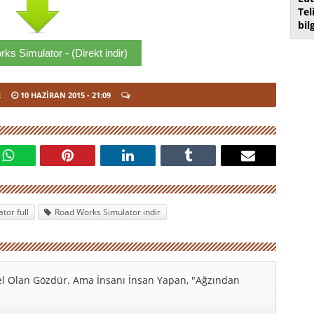
Tel
bil
s Simulator - (Direkt indir)
R
10 HAZIRAN 2015
- 21:09
tor full
Road Works Simulator indir
l Olan Gözdür. Ama İnsanı İnsan Yapan, "Ağzından