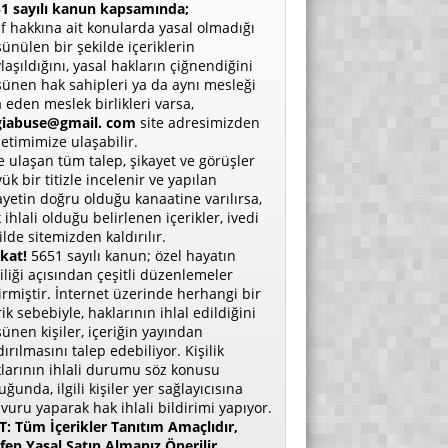
1 sayılı kanun kapsamında;
if hakkına ait konularda yasal olmadığı
ünülen bir şekilde içeriklerin
laşıldığını, yasal hakların çiğnendiğini
ünen hak sahipleri ya da aynı mesleği
a eden meslek birlikleri varsa,
giabuse@gmail. com
site adresimizden
etimimize ulaşabilir.
e ulaşan tüm talep, şikayet ve görüşler
ük bir titizle incelenir ve yapılan
ayetin doğru olduğu kanaatine varılırsa,
 ihlali olduğu belirlenen içerikler, ivedi
ilde sitemizden kaldırılır.
kat!
5651 sayılı kanun; özel hayatın
liliği açısından çeşitli düzenlemeler
irmiştir. İnternet üzerinde herhangi bir
rik sebebiyle, haklarının ihlal edildiğini
ünen kişiler, içeriğin yayından
dırılmasını talep edebiliyor. Kişilik
larının ihlali durumu söz konusu
uğunda, ilgili kişiler yer sağlayıcısına
vuru yaparak hak ihlali bildirimi yapıyor.
: Tüm İçerikler Tanıtım Amaçlıdır,
fen Yasal Satın Almanız Önerilir.