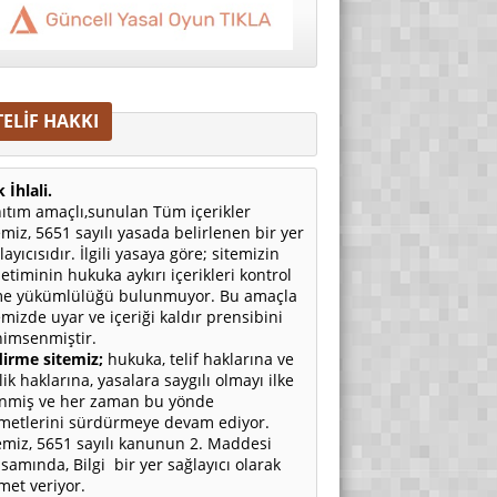
TELİF HAKKI
 İhlali.
ıtım amaçlı,sunulan Tüm içerikler
emiz, 5651 sayılı yasada belirlenen bir yer
layıcısıdır. İlgili yasaya göre; sitemizin
etiminin hukuka aykırı içerikleri kontrol
e yükümlülüğü bulunmuyor. Bu amaçla
emizde uyar ve içeriği kaldır prensibini
imsenmiştir.
irme sitemiz;
hukuka, telif haklarına ve
ilik haklarına, yasalara saygılı olmayı ilke
nmiş ve her zaman bu yönde
metlerini sürdürmeye devam ediyor.
emiz, 5651 sayılı kanunun 2. Maddesi
samında, Bilgi bir yer sağlayıcı olarak
met veriyor.