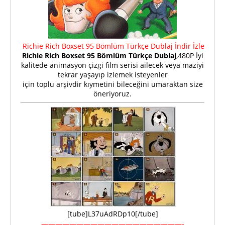
Richie Rich Boxset 95 Bömlüm Türkçe Dublaj İndir İzle
Richie Rich Boxset 95 Bömlüm Türkçe Dublaj
,480P İyi
kalitede animasyon çizgi film serisi ailecek veya maziyi
tekrar yaşayıp izlemek isteyenler
için toplu arşivdir kıymetini bileceğini umaraktan size
öneriyoruz.
[tube]L37uAdRDp10[/tube]
————————————————————-