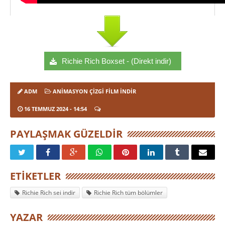
Richie Rich Boxset - (Direkt indir)
ADM
ANIMASYON ÇIZGI FILM İNDIR
16 TEMMUZ 2024
- 14:54
PAYLAŞMAK GÜZELDIR
ETIKETLER
Richie Rich sei indir
Richie Rich tüm bölümler
YAZAR