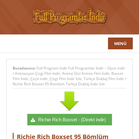
MENÜ
Buradasınız:
Full Program İndir Full Programlar İndir – Oyun indir
/
Animasyon Çizgi Film İndir
,
Anime Dizi Anime Film İndir
,
Boxset
Film İndir
,
Çeşit indir
,
Çizgi Film İndir İzle
,
Türkçe Dublaj Film İndir
/
Richie Rich Boxset 95 Bömlüm Türkçe Dublaj İndir İzle
Richie Rich Boxset - (Direkt indir)
Richie Rich Boxset 95 Bömlüm