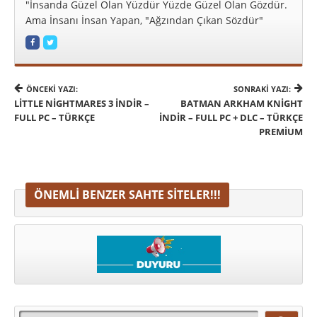
"İnsanda Güzel Olan Yüzdür Yüzde Güzel Olan Gözdür.
Ama İnsanı İnsan Yapan, "Ağzından Çıkan Sözdür"
ÖNCEKI YAZI:
SONRAKI YAZI:
LITTLE NIGHTMARES 3 İNDIR –
BATMAN ARKHAM KNIGHT
FULL PC – TÜRKÇE
İNDIR – FULL PC + DLC – TÜRKÇE
PREMIUM
ÖNEMLI BENZER SAHTE SITELER!!!