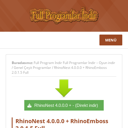
MENÜ
Buradasınız:
Full Program İndir Full Programlar İndir – Oyun indir
/
Genel Çeşit Programlar
/
RhinoNest 4.0.0.0 + RhinoEmboss
2.0.1.5 Full
RhinoNest 4.0.0.0 + - (Direkt indir)
RhinoNest 4.0.0.0 + RhinoEmboss