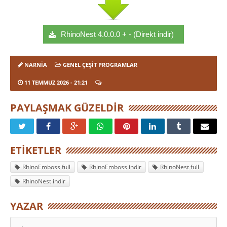
RhinoNest 4.0.0.0 + - (Direkt indir)
NARNIA
GENEL ÇEŞIT PROGRAMLAR
11 TEMMUZ 2026
- 21:21
PAYLAŞMAK GÜZELDIR
ETIKETLER
RhinoEmboss full
RhinoEmboss indir
RhinoNest full
RhinoNest indir
YAZAR