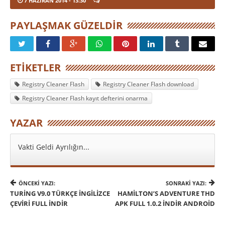
7 HAZIRAN 2014
- 13:30
PAYLAŞMAK GÜZELDIR
ETIKETLER
Registry Cleaner Flash
Registry Cleaner Flash download
Registry Cleaner Flash kayıt defterini onarma
YAZAR
Vakti Geldi Ayrılığın...
ÖNCEKI YAZI:
SONRAKI YAZI:
TURING V9.0 TÜRKÇE İNGILIZCE
HAMILTON’S ADVENTURE THD
ÇEVIRI FULL İNDIR
APK FULL 1.0.2 İNDIR ANDROID