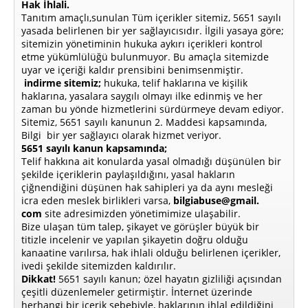
Hak İhlali.
Tanıtım amaçlı,sunulan Tüm içerikler sitemiz, 5651 sayılı
yasada belirlenen bir yer sağlayıcısıdır. İlgili yasaya göre;
sitemizin yönetiminin hukuka aykırı içerikleri kontrol
etme yükümlülüğü bulunmuyor. Bu amaçla sitemizde
uyar ve içeriği kaldır prensibini benimsenmiştir.
indirme sitemiz;
hukuka, telif haklarına ve kişilik
haklarına, yasalara saygılı olmayı ilke edinmiş ve her
zaman bu yönde hizmetlerini sürdürmeye devam ediyor.
Sitemiz, 5651 sayılı kanunun 2. Maddesi kapsamında,
Bilgi bir yer sağlayıcı olarak hizmet veriyor.
5651 sayılı kanun kapsamında;
Telif hakkına ait konularda yasal olmadığı düşünülen bir
şekilde içeriklerin paylaşıldığını, yasal hakların
çiğnendiğini düşünen hak sahipleri ya da aynı mesleği
icra eden meslek birlikleri varsa,
bilgiabuse@gmail.
com
site adresimizden yönetimimize ulaşabilir.
Bize ulaşan tüm talep, şikayet ve görüşler büyük bir
titizle incelenir ve yapılan şikayetin doğru olduğu
kanaatine varılırsa, hak ihlali olduğu belirlenen içerikler,
ivedi şekilde sitemizden kaldırılır.
Dikkat!
5651 sayılı kanun; özel hayatın gizliliği açısından
çeşitli düzenlemeler getirmiştir. İnternet üzerinde
herhangi bir içerik sebebiyle, haklarının ihlal edildiğini