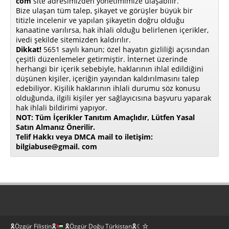
com
site adresimizden yönetimimize ulaşabilir.
Bize ulaşan tüm talep, şikayet ve görüşler büyük bir
titizle incelenir ve yapılan şikayetin doğru olduğu
kanaatine varılırsa, hak ihlali olduğu belirlenen içerikler,
ivedi şekilde sitemizden kaldırılır.
Dikkat!
5651 sayılı kanun; özel hayatın gizliliği açısından
çeşitli düzenlemeler getirmiştir. İnternet üzerinde
herhangi bir içerik sebebiyle, haklarının ihlal edildiğini
düşünen kişiler, içeriğin yayından kaldırılmasını talep
edebiliyor. Kişilik haklarının ihlali durumu söz konusu
olduğunda, ilgili kişiler yer sağlayıcısına başvuru yaparak
hak ihlali bildirimi yapıyor.
NOT: Tüm İçerikler Tanıtım Amaçlıdır, Lütfen Yasal
Satın Almanız Önerilir.
Telif Hakkı veya DMCA mail to iletişim:
bilgiabuse@gmail. com
🎗Özgür Filistin🎗
🎗Özgür Doğu Türkistan🎗☾☆