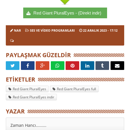
Red Giant PluralEyes - (Direkt indir)
NAR
SES VE VIDEO PROGRAMLARI
22 ARALIK 2023
- 17:12
PAYLAŞMAK GÜZELDIR
ETIKETLER
Red Giant PluralEyes
Red Giant PluralEyes full
Red Giant PluralEyes indir
YAZAR
Zaman Hancı.........