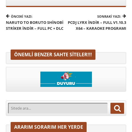
ÖNCEKI YAZI:
SONRAKI YAZI:
NARUTO TO BORUTO SHINOBI
PCDJ LYRX İNDIR – FULL V1.10.3
STRIKER İNDIR – FULL PC + DLC
X64 – KARAOKE PROGRAMI
ÖNEMLI BENZER SAHTE SITELER!!!
ARARIM SORARIM HER YERDE