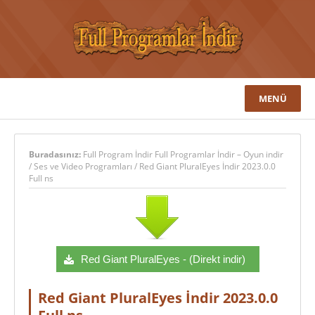
MENÜ
Buradasınız:
Full Program İndir Full Programlar İndir – Oyun indir
/
Ses ve Video Programları
/
Red Giant PluralEyes İndir 2023.0.0
Full ns
Red Giant PluralEyes - (Direkt indir)
Red Giant PluralEyes İndir 2023.0.0