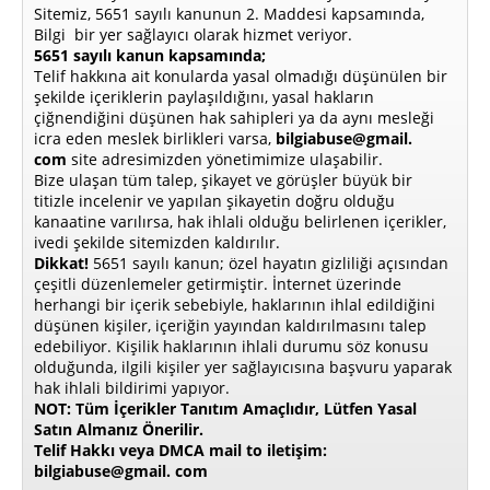
Sitemiz, 5651 sayılı kanunun 2. Maddesi kapsamında,
Bilgi bir yer sağlayıcı olarak hizmet veriyor.
5651 sayılı kanun kapsamında;
Telif hakkına ait konularda yasal olmadığı düşünülen bir
şekilde içeriklerin paylaşıldığını, yasal hakların
çiğnendiğini düşünen hak sahipleri ya da aynı mesleği
icra eden meslek birlikleri varsa,
bilgiabuse@gmail.
com
site adresimizden yönetimimize ulaşabilir.
Bize ulaşan tüm talep, şikayet ve görüşler büyük bir
titizle incelenir ve yapılan şikayetin doğru olduğu
kanaatine varılırsa, hak ihlali olduğu belirlenen içerikler,
ivedi şekilde sitemizden kaldırılır.
Dikkat!
5651 sayılı kanun; özel hayatın gizliliği açısından
çeşitli düzenlemeler getirmiştir. İnternet üzerinde
herhangi bir içerik sebebiyle, haklarının ihlal edildiğini
düşünen kişiler, içeriğin yayından kaldırılmasını talep
edebiliyor. Kişilik haklarının ihlali durumu söz konusu
olduğunda, ilgili kişiler yer sağlayıcısına başvuru yaparak
hak ihlali bildirimi yapıyor.
NOT: Tüm İçerikler Tanıtım Amaçlıdır, Lütfen Yasal
Satın Almanız Önerilir.
Telif Hakkı veya DMCA mail to iletişim:
bilgiabuse@gmail. com