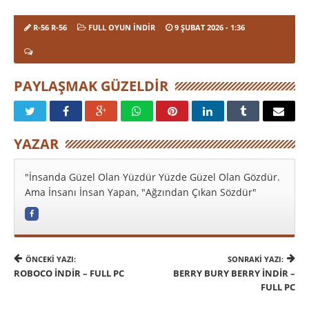
R-56 R-56
FULL OYUN İNDIR
9 ŞUBAT 2026
- 1:36
PAYLAŞMAK GÜZELDIR
YAZAR
"İnsanda Güzel Olan Yüzdür Yüzde Güzel Olan Gözdür.
Ama İnsanı İnsan Yapan, "Ağzından Çıkan Sözdür"
ÖNCEKI YAZI:
SONRAKI YAZI:
ROBOCO İNDIR – FULL PC
BERRY BURY BERRY İNDIR –
FULL PC