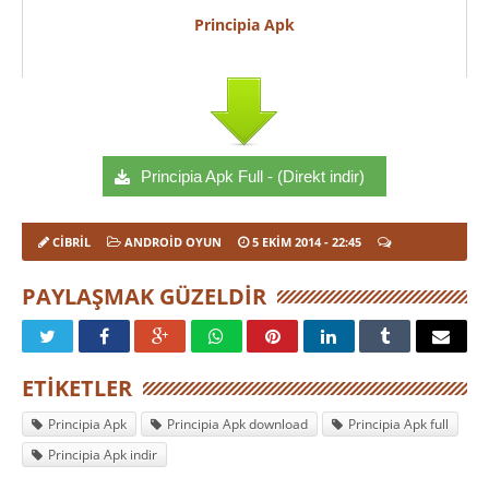
Principia Apk
Principia Apk Full - (Direkt indir)
CIBRIL
ANDROID OYUN
5 EKIM 2014
- 22:45
PAYLAŞMAK GÜZELDIR
ETIKETLER
Principia Apk
Principia Apk download
Principia Apk full
Principia Apk indir