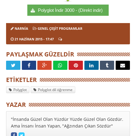
Polyglot İndir 3000 - (Direkt indir)
NARNIA
GENEL ÇEŞIT PROGRAMLAR
21 HAZIRAN 2015
- 17:47
PAYLAŞMAK GÜZELDIR
ETIKETLER
Polyglot
Polyglot dil öğrenme
YAZAR
"İnsanda Güzel Olan Yüzdür Yüzde Güzel Olan Gözdür.
Ama İnsanı İnsan Yapan, "Ağzından Çıkan Sözdür"