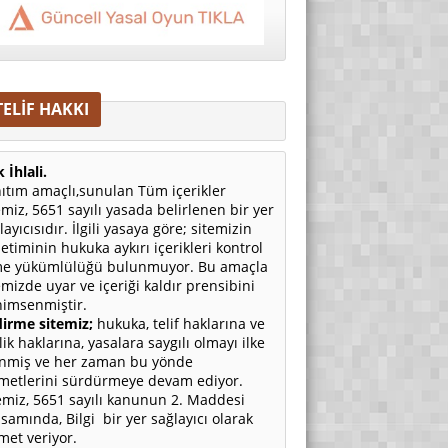
TELİF HAKKI
 İhlali.
ıtım amaçlı,sunulan Tüm içerikler
emiz, 5651 sayılı yasada belirlenen bir yer
layıcısıdır. İlgili yasaya göre; sitemizin
etiminin hukuka aykırı içerikleri kontrol
e yükümlülüğü bulunmuyor. Bu amaçla
emizde uyar ve içeriği kaldır prensibini
imsenmiştir.
irme sitemiz;
hukuka, telif haklarına ve
ilik haklarına, yasalara saygılı olmayı ilke
nmiş ve her zaman bu yönde
metlerini sürdürmeye devam ediyor.
emiz, 5651 sayılı kanunun 2. Maddesi
samında, Bilgi bir yer sağlayıcı olarak
met veriyor.