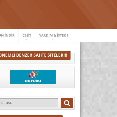
UN İNDIR
ÇEŞIT
YARDIM & İSTEK !
ÖNEMLI BENZER SAHTE SITELER!!!