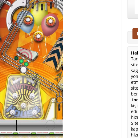
Hak
Tan
sit
sağ
yön
etm
sit
ben
ind
kiş
edi
hiz
Sit
kap
hiz