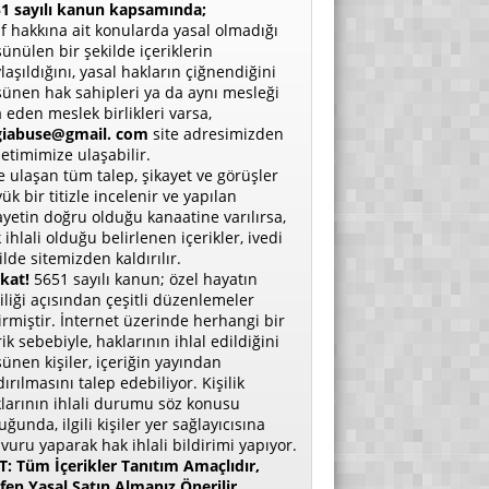
1 sayılı kanun kapsamında;
if hakkına ait konularda yasal olmadığı
ünülen bir şekilde içeriklerin
laşıldığını, yasal hakların çiğnendiğini
ünen hak sahipleri ya da aynı mesleği
a eden meslek birlikleri varsa,
giabuse@gmail. com
site adresimizden
etimimize ulaşabilir.
e ulaşan tüm talep, şikayet ve görüşler
ük bir titizle incelenir ve yapılan
ayetin doğru olduğu kanaatine varılırsa,
 ihlali olduğu belirlenen içerikler, ivedi
ilde sitemizden kaldırılır.
kat!
5651 sayılı kanun; özel hayatın
liliği açısından çeşitli düzenlemeler
irmiştir. İnternet üzerinde herhangi bir
rik sebebiyle, haklarının ihlal edildiğini
ünen kişiler, içeriğin yayından
dırılmasını talep edebiliyor. Kişilik
larının ihlali durumu söz konusu
uğunda, ilgili kişiler yer sağlayıcısına
vuru yaparak hak ihlali bildirimi yapıyor.
: Tüm İçerikler Tanıtım Amaçlıdır,
fen Yasal Satın Almanız Önerilir.