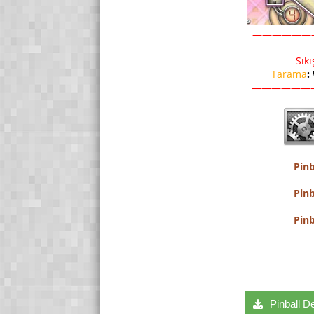
——————
Sık
Tarama
:
——————
Pin
Pin
Pin
Pinball D