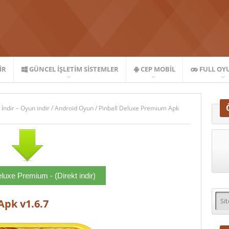
IR
GÜNCEL İŞLETIM SISTEMLER
CEP MOBIL
FULL OY
 İndir – Oyun indir
/
Android Oyun
/
Pinball Deluxe Premium Apk
eluxe Premium - (Direkt indir)
Apk v1.6.7