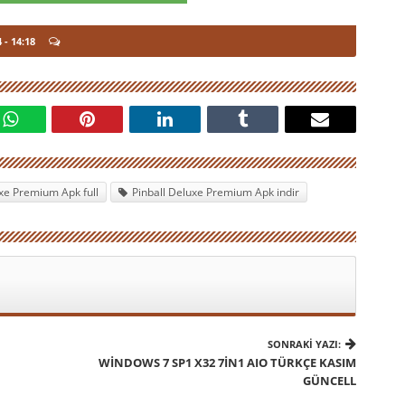
4
- 14:18
uxe Premium Apk full
Pinball Deluxe Premium Apk indir
SONRAKI YAZI:
WINDOWS 7 SP1 X32 7IN1 AIO TÜRKÇE KASIM
GÜNCELL