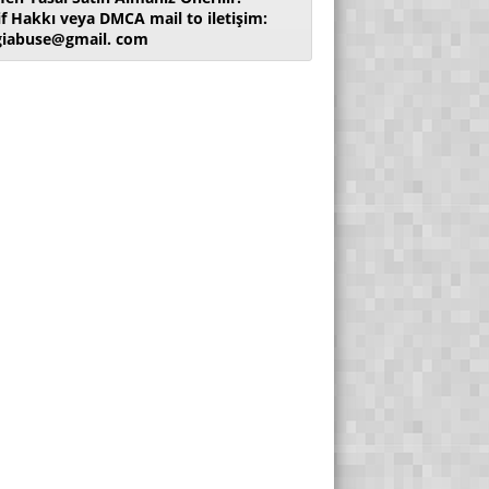
if Hakkı veya DMCA mail to iletişim:
giabuse@gmail. com