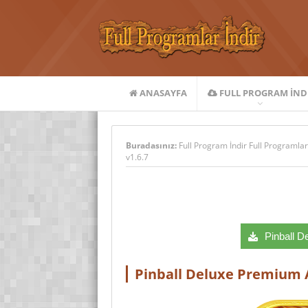
ANASAYFA
FULL PROGRAM IND
Buradasınız:
Full Program İndir Full Programlar
v1.6.7
Pinball D
Pinball Deluxe Premium 