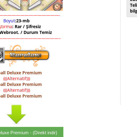
Tel
bil
——————————————-
Boyut
:23-mb
ıştırma
: Rar / Şifresiz
 Webroot. / Durum Temiz
——————————————–
ball Deluxe Premium
(((Alternatif)))
ball Deluxe Premium
(((Alternatif)))
ball Deluxe Premium
eluxe Premium - (Direkt indir)