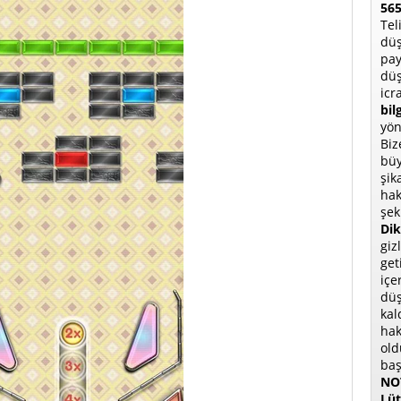
565
Tel
düş
pay
düş
icr
bil
yön
Biz
büy
şik
hak
şek
Dik
giz
get
içe
düş
kal
hak
old
baş
NOT
Lüt