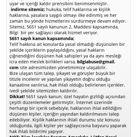
uyar ve içeriği kaldır prensibini benimsenmiştir.
indirme sitemiz;
hukuka, telif haklarına ve kişilik
haklarına, yasalara saygılı olmayı ilke edinmiş ve her
zaman bu yönde hizmetlerini sürdürmeye devam ediyor.
Sitemiz, 5651 sayılı kanunun 2. Maddesi kapsamında,
Bilgi bir yer sağlayıcı olarak hizmet veriyor.
5651 sayılı kanun kapsamında;
Telif hakkına ait konularda yasal olmadığı düşünülen bir
şekilde içeriklerin paylaşıldığını, yasal hakların
çiğnendiğini düşünen hak sahipleri ya da aynı mesleği
icra eden meslek birlikleri varsa,
bilgiabuse@gmail.
com
site adresimizden yönetimimize ulaşabilir.
Bize ulaşan tüm talep, şikayet ve görüşler büyük bir
titizle incelenir ve yapılan şikayetin doğru olduğu
kanaatine varılırsa, hak ihlali olduğu belirlenen içerikler,
ivedi şekilde sitemizden kaldırılır.
Dikkat!
5651 sayılı kanun; özel hayatın gizliliği açısından
çeşitli düzenlemeler getirmiştir. İnternet üzerinde
herhangi bir içerik sebebiyle, haklarının ihlal edildiğini
düşünen kişiler, içeriğin yayından kaldırılmasını talep
edebiliyor. Kişilik haklarının ihlali durumu söz konusu
olduğunda, ilgili kişiler yer sağlayıcısına başvuru yaparak
hak ihlali bildirimi yapıyor.