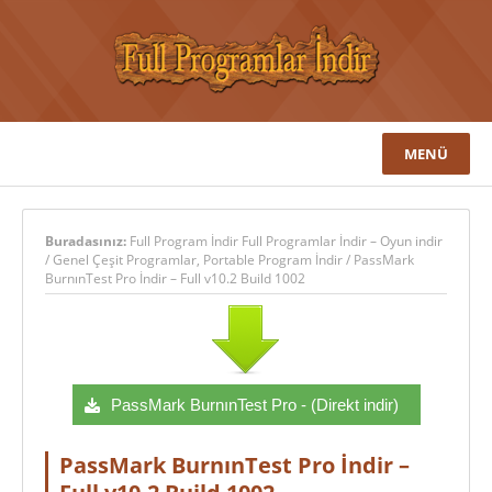
MENÜ
Buradasınız:
Full Program İndir Full Programlar İndir – Oyun indir
/
Genel Çeşit Programlar
,
Portable Program İndir
/
PassMark
BurnınTest Pro İndir – Full v10.2 Build 1002
PassMark BurnınTest Pro - (Direkt indir)
PassMark BurnınTest Pro İndir –