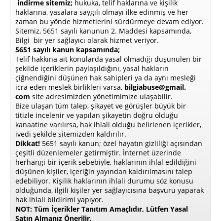
indirme sitemiz;
hukuka, telif haklarına ve kişilik
haklarına, yasalara saygılı olmayı ilke edinmiş ve her
zaman bu yönde hizmetlerini sürdürmeye devam ediyor.
Sitemiz, 5651 sayılı kanunun 2. Maddesi kapsamında,
Bilgi bir yer sağlayıcı olarak hizmet veriyor.
5651 sayılı kanun kapsamında;
Telif hakkına ait konularda yasal olmadığı düşünülen bir
şekilde içeriklerin paylaşıldığını, yasal hakların
çiğnendiğini düşünen hak sahipleri ya da aynı mesleği
icra eden meslek birlikleri varsa,
bilgiabuse@gmail.
com
site adresimizden yönetimimize ulaşabilir.
Bize ulaşan tüm talep, şikayet ve görüşler büyük bir
titizle incelenir ve yapılan şikayetin doğru olduğu
kanaatine varılırsa, hak ihlali olduğu belirlenen içerikler,
ivedi şekilde sitemizden kaldırılır.
Dikkat!
5651 sayılı kanun; özel hayatın gizliliği açısından
çeşitli düzenlemeler getirmiştir. İnternet üzerinde
herhangi bir içerik sebebiyle, haklarının ihlal edildiğini
düşünen kişiler, içeriğin yayından kaldırılmasını talep
edebiliyor. Kişilik haklarının ihlali durumu söz konusu
olduğunda, ilgili kişiler yer sağlayıcısına başvuru yaparak
hak ihlali bildirimi yapıyor.
NOT: Tüm İçerikler Tanıtım Amaçlıdır, Lütfen Yasal
Satın Almanız Önerilir.