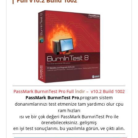
Full v10.2 Build 1002
PassMark BurnınTest Pro
Full
İndir
– v10.2 Build 1002
PassMark BurnınTest Pro
,program sistem
donanımlarınızı test etmenize tam yardımcı olur cpu
ram hızları
ısı ve bir çok değeri PassMark BurnınTest Pro ile
örenebileceksiniz. gelişmiş
en iyi test sonuçlarını, bu yazılımla görün, ve çıktı alın.