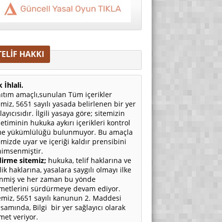
TELİF HAKKI
 İhlali.
ıtım amaçlı,sunulan Tüm içerikler
emiz, 5651 sayılı yasada belirlenen bir yer
layıcısıdır. İlgili yasaya göre; sitemizin
etiminin hukuka aykırı içerikleri kontrol
e yükümlülüğü bulunmuyor. Bu amaçla
emizde uyar ve içeriği kaldır prensibini
imsenmiştir.
irme sitemiz;
hukuka, telif haklarına ve
ilik haklarına, yasalara saygılı olmayı ilke
nmiş ve her zaman bu yönde
metlerini sürdürmeye devam ediyor.
emiz, 5651 sayılı kanunun 2. Maddesi
samında, Bilgi bir yer sağlayıcı olarak
met veriyor.