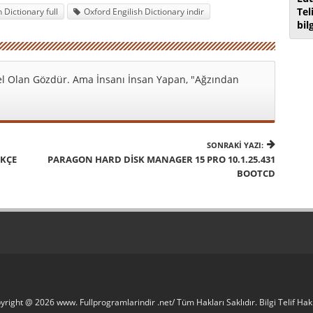
Tel
 Dictionary full
Oxford Engilish Dictionary indir
bil
l Olan Gözdür. Ama İnsanı İnsan Yapan, "Ağzından
SONRAKI YAZI:
RKÇE
PARAGON HARD DISK MANAGER 15 PRO 10.1.25.431
BOOTCD
yright @ 2026 www. Fullprogramlarindir .net/ Tüm Hakları Saklıdır. Bilgi Telif H