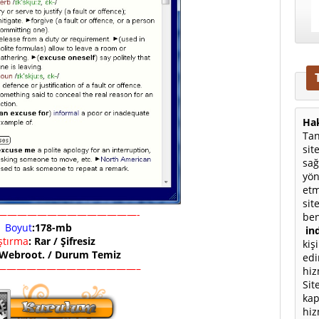
Hak
Tan
sit
sağ
yön
etm
sit
——————————————-
ben
Boyut
:178-mb
ind
ıştırma
: Rar / Şifresiz
kiş
 Webroot. / Durum Temiz
edi
——————————————–
hiz
Sit
kap
hiz