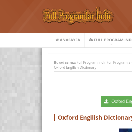
ANASAYFA
FULL PROGRAM IND
Buradasınız:
Full Program İndir Full Programlar
Oxford Engilish Dictionary
Oxford Engi
Oxford Engilish Dictionar