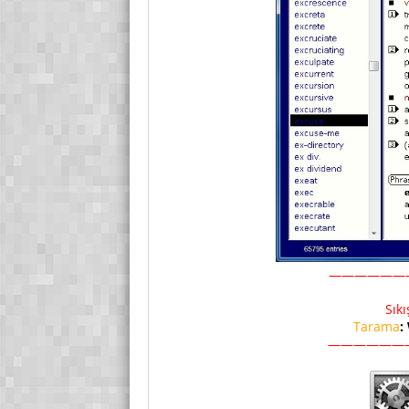
——————
Sık
Tarama
:
——————