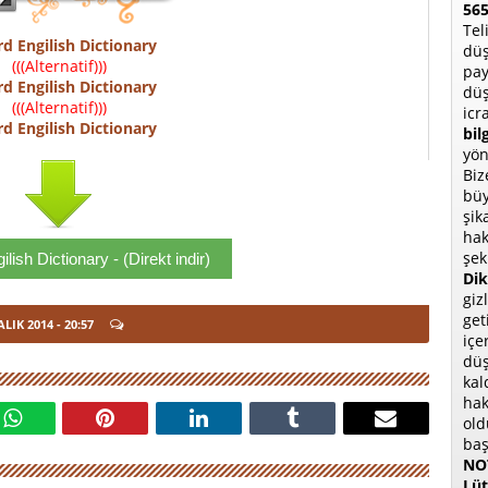
565
Tel
d Engilish Dictionary
düş
(((Alternatif)))
pay
d Engilish Dictionary
düş
(((Alternatif)))
icr
d Engilish Dictionary
bil
yön
Biz
büy
şik
hak
şek
lish Dictionary - (Direkt indir)
Dik
giz
get
ALIK 2014
- 20:57
içe
düş
kal
hak
old
baş
NOT
Lüt