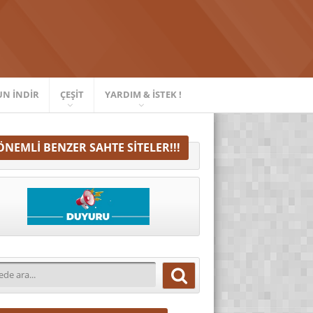
UN İNDIR
ÇEŞIT
YARDIM & İSTEK !
ÖNEMLI BENZER SAHTE SITELER!!!