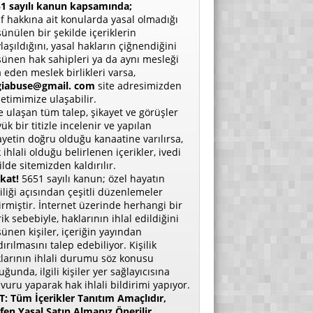
1 sayılı kanun kapsamında;
if hakkına ait konularda yasal olmadığı
ünülen bir şekilde içeriklerin
laşıldığını, yasal hakların çiğnendiğini
ünen hak sahipleri ya da aynı mesleği
a eden meslek birlikleri varsa,
giabuse@gmail. com
site adresimizden
etimimize ulaşabilir.
e ulaşan tüm talep, şikayet ve görüşler
ük bir titizle incelenir ve yapılan
ayetin doğru olduğu kanaatine varılırsa,
 ihlali olduğu belirlenen içerikler, ivedi
ilde sitemizden kaldırılır.
kat!
5651 sayılı kanun; özel hayatın
liliği açısından çeşitli düzenlemeler
irmiştir. İnternet üzerinde herhangi bir
rik sebebiyle, haklarının ihlal edildiğini
ünen kişiler, içeriğin yayından
dırılmasını talep edebiliyor. Kişilik
larının ihlali durumu söz konusu
uğunda, ilgili kişiler yer sağlayıcısına
vuru yaparak hak ihlali bildirimi yapıyor.
: Tüm İçerikler Tanıtım Amaçlıdır,
fen Yasal Satın Almanız Önerilir.