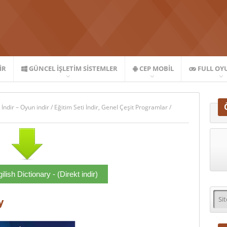
IR
GÜNCEL İŞLETIM SISTEMLER
CEP MOBIL
FULL OY
 İndir – Oyun indir
/
Eğitim Seti İndir
,
Genel Çeşit Programlar
/
lish Dictionary - (Direkt indir)
y