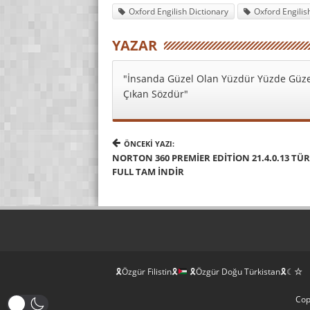
Oxford Engilish Dictionary
Oxford Engilish
YAZAR
"İnsanda Güzel Olan Yüzdür Yüzde Güze
Çıkan Sözdür"
ÖNCEKI YAZI:
NORTON 360 PREMIER EDITION 21.4.0.13 TÜ
FULL TAM INDIR
🎗Özgür Filistin🎗
🎗Özgür Doğu Türkistan🎗☾☆
Cop