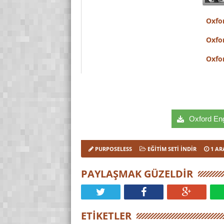
Oxfor
Oxfor
Oxfor
Oxford Engi
PURPOSELESS
EĞITIM SETI İNDIR
1 AR
PAYLAŞMAK GÜZELDIR
ETIKETLER