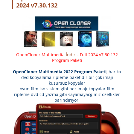
2024 v7.30.132
OpenCloner Multimedia
İndir
– Full 2024 v7.30.132
Program Paketi
OpenCloner Multimedia 2022 Program Paketi
, harika
dvd kopyalama ripleme paketidir bir çok imajı
kusursuz kopyalar
oyun film iso sistem gibi her imajı kopyalar film
ripleme dvd cd yazma gibi sayamayacğımız özellikler
barındırıyor.