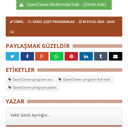
OpenCloner Multimedia İndir - (Direkt indir)
CIBRIL
GENEL ÇEŞIT PROGRAMLAR
30 EYLÜL 2024
- 20:03
PAYLAŞMAK GÜZELDIR
ETIKETLER
OpenCloner program aıo
OpenCloner program full indir
OpenCloner program paket
YAZAR
Vakti Geldi Ayrılığın...