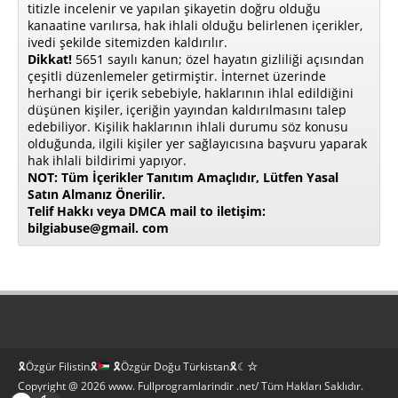
titizle incelenir ve yapılan şikayetin doğru olduğu
kanaatine varılırsa, hak ihlali olduğu belirlenen içerikler,
ivedi şekilde sitemizden kaldırılır.
Dikkat!
5651 sayılı kanun; özel hayatın gizliliği açısından
çeşitli düzenlemeler getirmiştir. İnternet üzerinde
herhangi bir içerik sebebiyle, haklarının ihlal edildiğini
düşünen kişiler, içeriğin yayından kaldırılmasını talep
edebiliyor. Kişilik haklarının ihlali durumu söz konusu
olduğunda, ilgili kişiler yer sağlayıcısına başvuru yaparak
hak ihlali bildirimi yapıyor.
NOT: Tüm İçerikler Tanıtım Amaçlıdır, Lütfen Yasal
Satın Almanız Önerilir.
Telif Hakkı veya DMCA mail to iletişim:
bilgiabuse@gmail. com
🎗Özgür Filistin🎗
🎗Özgür Doğu Türkistan🎗☾☆
Copyright @ 2026 www. Fullprogramlarindir .net/ Tüm Hakları Saklıdır.