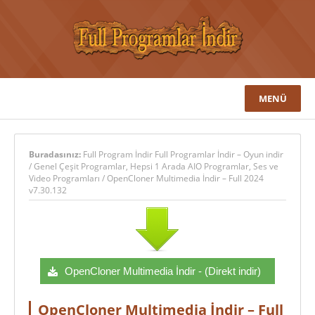
MENÜ
Buradasınız:
Full Program İndir Full Programlar İndir – Oyun indir
/
Genel Çeşit Programlar
,
Hepsi 1 Arada AIO Programlar
,
Ses ve
Video Programları
/
OpenCloner Multimedia İndir – Full 2024
v7.30.132
OpenCloner Multimedia İndir - (Direkt indir)
OpenCloner Multimedia İndir – Full