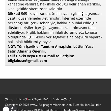
kanaatine varılırsa, hak ihlali olduğu belirlenen içerikler,
ivedi şekilde sitemizden kaldırılır.
Dikkat!
5651 sayılı kanun; özel hayatın gizliliği açısından
çeşitli düzenlemeler getirmiştir. İnternet üzerinde
herhangi bir içerik sebebiyle, haklarının ihlal edildiğini
düşünen kişiler, içeriğin yayından kaldırılmasını talep
edebiliyor. Kişilik haklarının ihlali durumu söz konusu
olduğunda, ilgili kişiler yer sağlayıcısına başvuru yaparak
hak ihlali bildirimi yapıyor.
NOT: Tüm İçerikler Tanıtım Amaçlıdır, Lütfen Yasal
Satın Almanız Önerilir.
Telif Hakkı veya DMCA mail to iletişim:
bilgiabuse@gmail. com
🎗Özgür Filistin🎗
🎗Özgür Doğu Türkistan🎗☾☆
Copyright @ 2026 www. Fullprogramlarindir .net/ Tüm Hakları Saklıdır.
Bilgi Telif Hakkı veya DMCA mail iletişim: bilgiabuse@gmail. com