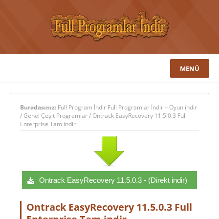
MENÜ
Buradasınız:
Full Program İndir Full Programlar İndir – Oyun indir
/
Genel Çeşit Programlar
/
Ontrack EasyRecovery 11.5.0.3 Full
Enterprise Tam indir
Ontrack EasyRecovery 11.5.0.3 - (Direkt indir)
Ontrack EasyRecovery 11.5.0.3 Full