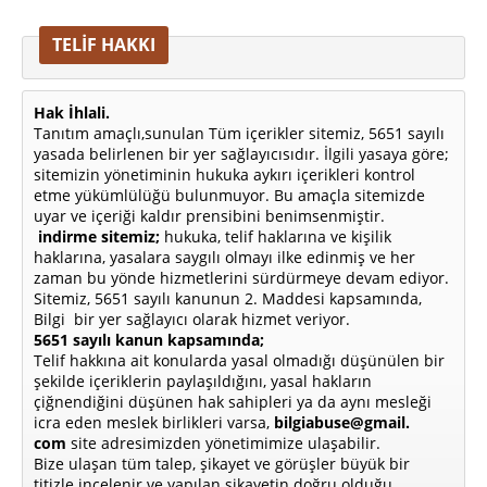
TELİF HAKKI
Hak İhlali.
Tanıtım amaçlı,sunulan Tüm içerikler sitemiz, 5651 sayılı
yasada belirlenen bir yer sağlayıcısıdır. İlgili yasaya göre;
sitemizin yönetiminin hukuka aykırı içerikleri kontrol
etme yükümlülüğü bulunmuyor. Bu amaçla sitemizde
uyar ve içeriği kaldır prensibini benimsenmiştir.
indirme sitemiz;
hukuka, telif haklarına ve kişilik
haklarına, yasalara saygılı olmayı ilke edinmiş ve her
zaman bu yönde hizmetlerini sürdürmeye devam ediyor.
Sitemiz, 5651 sayılı kanunun 2. Maddesi kapsamında,
Bilgi bir yer sağlayıcı olarak hizmet veriyor.
5651 sayılı kanun kapsamında;
Telif hakkına ait konularda yasal olmadığı düşünülen bir
şekilde içeriklerin paylaşıldığını, yasal hakların
çiğnendiğini düşünen hak sahipleri ya da aynı mesleği
icra eden meslek birlikleri varsa,
bilgiabuse@gmail.
com
site adresimizden yönetimimize ulaşabilir.
Bize ulaşan tüm talep, şikayet ve görüşler büyük bir
titizle incelenir ve yapılan şikayetin doğru olduğu