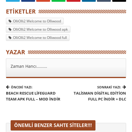
ETIKETLER
OlliOlli2 Welcome to Olliwood
OlliOlli2 Welcome to Olliwood apk
OlliOlli2 Welcome to Olliwood full
YAZAR
Zaman Hancı.........
ÖNCEKI YAZI:
SONRAKI YAZI:
BEACH RESCUE LIFEGUARD
TALISMAN DIGITAL EDITION
TEAM APK FULL – MOD İNDIR
FULL PC İNDIR + DLC
ÖNEMLI BENZER SAHTE SITELER!!!