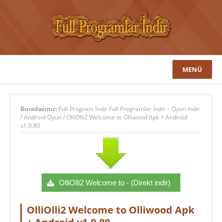
MENÜ
Buradasınız:
Full Program İndir Full Programlar İndir – Oyun indir
/
Android Oyun
/
OlliOlli2 Welcome to Olliwood Apk + Android
v1.0.80
OlliOlli2 Welcome to - (Direkt indir)
OlliOlli2 Welcome to Olliwood Apk