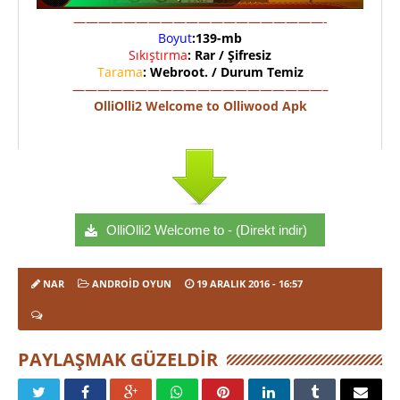
————————————————————-
Boyut
:139-mb
Sıkıştırma
: Rar / Şifresiz
Tarama
: Webroot. / Durum Temiz
————————————————————–
OlliOlli2 Welcome to Olliwood Apk
OlliOlli2 Welcome to - (Direkt indir)
NAR
ANDROID OYUN
19 ARALIK 2016
- 16:57
PAYLAŞMAK GÜZELDIR