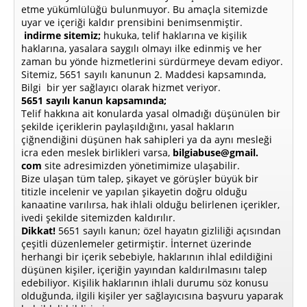
etme yükümlülüğü bulunmuyor. Bu amaçla sitemizde
uyar ve içeriği kaldır prensibini benimsenmiştir.
indirme sitemiz;
hukuka, telif haklarına ve kişilik
haklarına, yasalara saygılı olmayı ilke edinmiş ve her
zaman bu yönde hizmetlerini sürdürmeye devam ediyor.
Sitemiz, 5651 sayılı kanunun 2. Maddesi kapsamında,
Bilgi bir yer sağlayıcı olarak hizmet veriyor.
5651 sayılı kanun kapsamında;
Telif hakkına ait konularda yasal olmadığı düşünülen bir
şekilde içeriklerin paylaşıldığını, yasal hakların
çiğnendiğini düşünen hak sahipleri ya da aynı mesleği
icra eden meslek birlikleri varsa,
bilgiabuse@gmail.
com
site adresimizden yönetimimize ulaşabilir.
Bize ulaşan tüm talep, şikayet ve görüşler büyük bir
titizle incelenir ve yapılan şikayetin doğru olduğu
kanaatine varılırsa, hak ihlali olduğu belirlenen içerikler,
ivedi şekilde sitemizden kaldırılır.
Dikkat!
5651 sayılı kanun; özel hayatın gizliliği açısından
çeşitli düzenlemeler getirmiştir. İnternet üzerinde
herhangi bir içerik sebebiyle, haklarının ihlal edildiğini
düşünen kişiler, içeriğin yayından kaldırılmasını talep
edebiliyor. Kişilik haklarının ihlali durumu söz konusu
olduğunda, ilgili kişiler yer sağlayıcısına başvuru yaparak