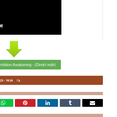
ition Awakening - (Direkt indir)
023
- 18:26