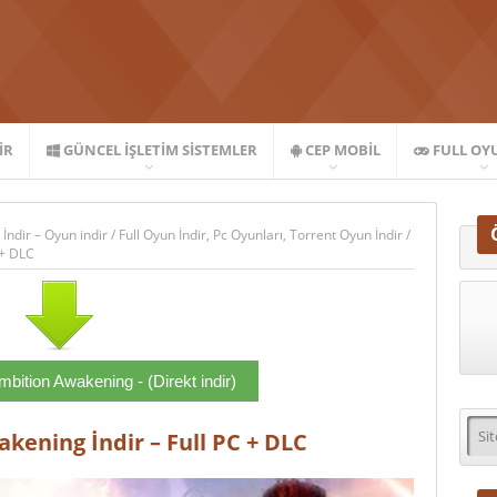
IR
GÜNCEL İŞLETIM SISTEMLER
CEP MOBIL
FULL OY
 İndir – Oyun indir
/
Full Oyun İndir
,
Pc Oyunları
,
Torrent Oyun İndir
/
 + DLC
ition Awakening - (Direkt indir)
ening İndir – Full PC + DLC