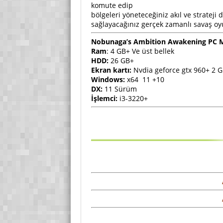
komute edip
bölgeleri yöneteceğiniz akıl ve strateji 
sağlayacağınız gerçek zamanlı savaş o
Nobunaga’s Ambition Awakening PC 
Ram
: 4 GB+ Ve üst bellek
HDD:
26 GB+
Ekran kartı:
Nvdia geforce gtx 960+ 2 
Windows:
x64 11 +10
DX:
11 Sürüm
İşlemci:
i3-3220+