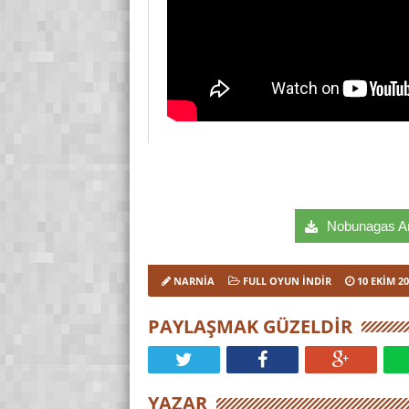
Nobunagas Amb
NARNIA
FULL OYUN İNDIR
10 EKIM 2
PAYLAŞMAK GÜZELDIR
YAZAR