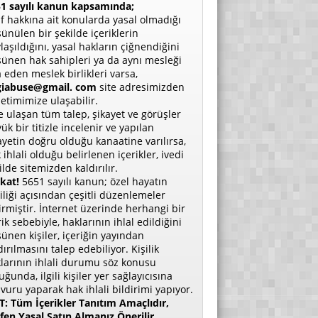
1 sayılı kanun kapsamında;
if hakkına ait konularda yasal olmadığı
ünülen bir şekilde içeriklerin
laşıldığını, yasal hakların çiğnendiğini
ünen hak sahipleri ya da aynı mesleği
a eden meslek birlikleri varsa,
giabuse@gmail. com
site adresimizden
etimimize ulaşabilir.
e ulaşan tüm talep, şikayet ve görüşler
ük bir titizle incelenir ve yapılan
ayetin doğru olduğu kanaatine varılırsa,
 ihlali olduğu belirlenen içerikler, ivedi
ilde sitemizden kaldırılır.
kat!
5651 sayılı kanun; özel hayatın
liliği açısından çeşitli düzenlemeler
irmiştir. İnternet üzerinde herhangi bir
rik sebebiyle, haklarının ihlal edildiğini
ünen kişiler, içeriğin yayından
dırılmasını talep edebiliyor. Kişilik
larının ihlali durumu söz konusu
uğunda, ilgili kişiler yer sağlayıcısına
vuru yaparak hak ihlali bildirimi yapıyor.
: Tüm İçerikler Tanıtım Amaçlıdır,
fen Yasal Satın Almanız Önerilir.