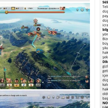
565
Tel
düş
pay
düş
icr
bil
yön
Biz
büy
şik
hak
şek
Dik
giz
get
içe
düş
kal
hak
old
baş
NOT
Lüt