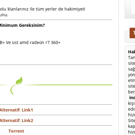
dolu klanlarınız ile tüm yerler de hakimiyeti
yunu.
Minimum Gereksinim?
GB+ Ve üst amd radeon r7 360+
Hak
Tan
sit
sağ
yön
etm
sit
ben
ind
kiş
edi
Alternatif: Link1
hiz
Sit
Alternatif: Link2
kap
Torrent
hiz