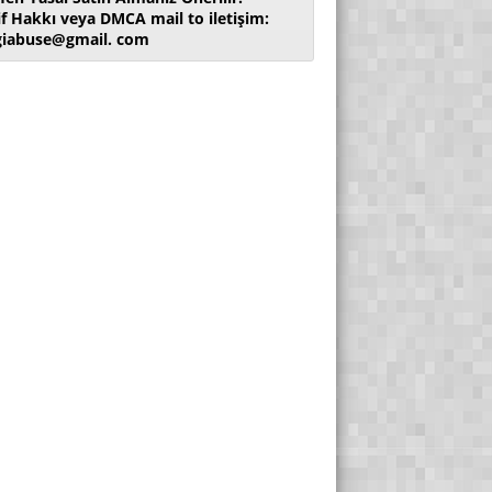
if Hakkı veya DMCA mail to iletişim:
giabuse@gmail. com