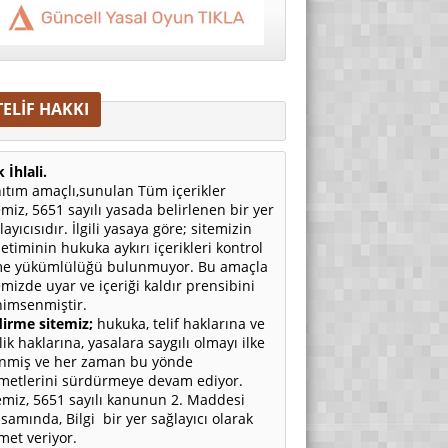
TELİF HAKKI
 İhlali.
ıtım amaçlı,sunulan Tüm içerikler
emiz, 5651 sayılı yasada belirlenen bir yer
layıcısıdır. İlgili yasaya göre; sitemizin
etiminin hukuka aykırı içerikleri kontrol
e yükümlülüğü bulunmuyor. Bu amaçla
emizde uyar ve içeriği kaldır prensibini
imsenmiştir.
irme sitemiz;
hukuka, telif haklarına ve
ilik haklarına, yasalara saygılı olmayı ilke
nmiş ve her zaman bu yönde
metlerini sürdürmeye devam ediyor.
emiz, 5651 sayılı kanunun 2. Maddesi
samında, Bilgi bir yer sağlayıcı olarak
met veriyor.