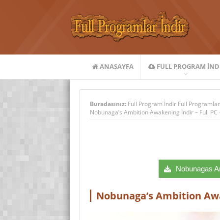
ANASAYFA
FULL PROGRAM IND
Buradasınız:
Full Program İndir Full Programlar
Nobunaga’s Ambition Awakening İndir – Full PC
Nobunagas Amb
Nobunaga’s Ambition Awak