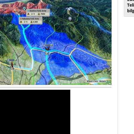
Tel
bil