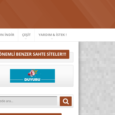
UN İNDIR
ÇEŞIT
YARDIM & İSTEK !
ÖNEMLI BENZER SAHTE SITELER!!!