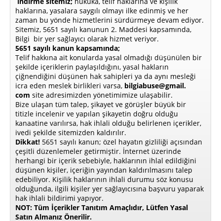
indirme sitemiz;
hukuka, telif haklarına ve kişilik
haklarına, yasalara saygılı olmayı ilke edinmiş ve her
zaman bu yönde hizmetlerini sürdürmeye devam ediyor.
Sitemiz, 5651 sayılı kanunun 2. Maddesi kapsamında,
Bilgi bir yer sağlayıcı olarak hizmet veriyor.
5651 sayılı kanun kapsamında;
Telif hakkına ait konularda yasal olmadığı düşünülen bir
şekilde içeriklerin paylaşıldığını, yasal hakların
çiğnendiğini düşünen hak sahipleri ya da aynı mesleği
icra eden meslek birlikleri varsa,
bilgiabuse@gmail.
com
site adresimizden yönetimimize ulaşabilir.
Bize ulaşan tüm talep, şikayet ve görüşler büyük bir
titizle incelenir ve yapılan şikayetin doğru olduğu
kanaatine varılırsa, hak ihlali olduğu belirlenen içerikler,
ivedi şekilde sitemizden kaldırılır.
Dikkat!
5651 sayılı kanun; özel hayatın gizliliği açısından
çeşitli düzenlemeler getirmiştir. İnternet üzerinde
herhangi bir içerik sebebiyle, haklarının ihlal edildiğini
düşünen kişiler, içeriğin yayından kaldırılmasını talep
edebiliyor. Kişilik haklarının ihlali durumu söz konusu
olduğunda, ilgili kişiler yer sağlayıcısına başvuru yaparak
hak ihlali bildirimi yapıyor.
NOT: Tüm İçerikler Tanıtım Amaçlıdır, Lütfen Yasal
Satın Almanız Önerilir.