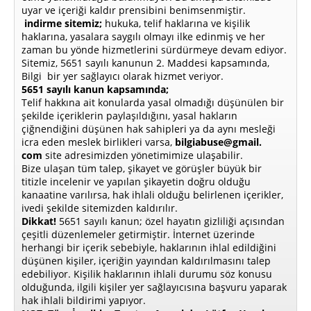
uyar ve içeriği kaldır prensibini benimsenmiştir.
indirme sitemiz;
hukuka, telif haklarına ve kişilik
haklarına, yasalara saygılı olmayı ilke edinmiş ve her
zaman bu yönde hizmetlerini sürdürmeye devam ediyor.
Sitemiz, 5651 sayılı kanunun 2. Maddesi kapsamında,
Bilgi bir yer sağlayıcı olarak hizmet veriyor.
5651 sayılı kanun kapsamında;
Telif hakkına ait konularda yasal olmadığı düşünülen bir
şekilde içeriklerin paylaşıldığını, yasal hakların
çiğnendiğini düşünen hak sahipleri ya da aynı mesleği
icra eden meslek birlikleri varsa,
bilgiabuse@gmail.
com
site adresimizden yönetimimize ulaşabilir.
Bize ulaşan tüm talep, şikayet ve görüşler büyük bir
titizle incelenir ve yapılan şikayetin doğru olduğu
kanaatine varılırsa, hak ihlali olduğu belirlenen içerikler,
ivedi şekilde sitemizden kaldırılır.
Dikkat!
5651 sayılı kanun; özel hayatın gizliliği açısından
çeşitli düzenlemeler getirmiştir. İnternet üzerinde
herhangi bir içerik sebebiyle, haklarının ihlal edildiğini
düşünen kişiler, içeriğin yayından kaldırılmasını talep
edebiliyor. Kişilik haklarının ihlali durumu söz konusu
olduğunda, ilgili kişiler yer sağlayıcısına başvuru yaparak
hak ihlali bildirimi yapıyor.