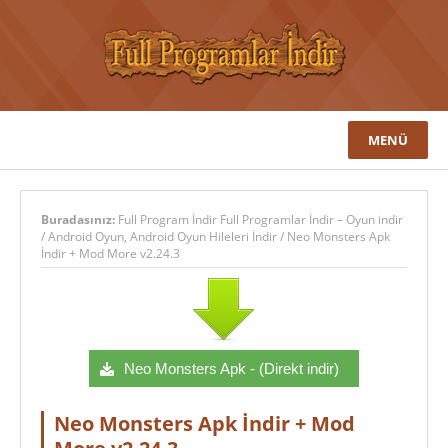
MENÜ
Buradasınız:
Full Program İndir Full Programlar İndir – Oyun indir
/
Android Oyun
,
Android Oyun Hileleri İndir
/
Neo Monsters Apk
İndir + Mod More v2.24.3
Neo Monsters Apk - (Direkt indir)
Neo Monsters Apk İndir + Mod