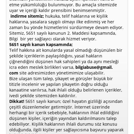
etme yükümlülüğü bulunmuyor. Bu amaçla sitemizde
uyar ve içeriği kaldır prensibini benimsenmiştir.
indirme sitemiz;
hukuka, telif haklarına ve kişilik
haklarına, yasalara saygılı olmayı ilke edinmiş ve her
zaman bu yönde hizmetlerini sürdürmeye devam ediyor.
Sitemiz, 5651 sayılı kanunun 2. Maddesi kapsamında,
Bilgi bir yer sağlayıcı olarak hizmet veriyor.
5651 sayılı kanun kapsamında;
Telif hakkına ait konularda yasal olmadığı düşünülen bir
şekilde içeriklerin paylaşıldığını, yasal hakların
çiğnendiğini düşünen hak sahipleri ya da aynı mesleği
icra eden meslek birlikleri varsa,
bilgiabuse@gmail.
com
site adresimizden yönetimimize ulaşabilir.
Bize ulaşan tüm talep, şikayet ve görüşler büyük bir
titizle incelenir ve yapılan şikayetin doğru olduğu
kanaatine varılırsa, hak ihlali olduğu belirlenen içerikler,
ivedi şekilde sitemizden kaldırılır.
Dikkat!
5651 sayılı kanun; özel hayatın gizliliği açısından
çeşitli düzenlemeler getirmiştir. İnternet üzerinde
herhangi bir içerik sebebiyle, haklarının ihlal edildiğini
düşünen kişiler, içeriğin yayından kaldırılmasını talep
edebiliyor. Kişilik haklarının ihlali durumu söz konusu
olduğunda, ilgili kişiler yer sağlayıcısına başvuru yaparak