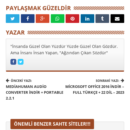
PAYLAŞMAK GÜZELDIR
YAZAR
"İnsanda Güzel Olan Yüzdür Yüzde Güzel Olan Gözdür.
Ama İnsanı İnsan Yapan, "Ağzından Çıkan Sözdür"
ÖNCEKI YAZI:
SONRAKI YAZI:
MEDIAHUMAN AUDIO
MICROSOFT OFFICE 2016 İNDIR –
CONVERTER İNDIR + PORTABLE
FULL TÜRKÇE + 22 DIL – 2023
2.2.1
ÖNEMLI BENZER SAHTE SITELER!!!