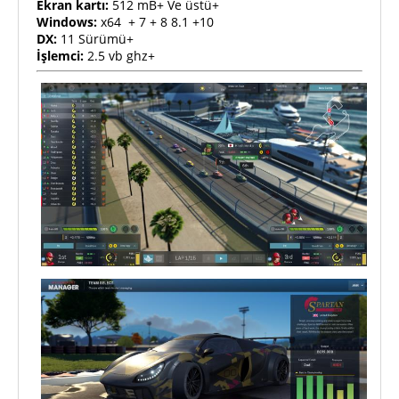
Ekran kartı:
512 mB+ Ve üstü+
Windows:
x64 + 7 + 8 8.1 +10
DX:
11 Sürümü+
İşlemci:
2.5 vb ghz+