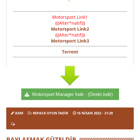
Motorsport Link1
(((Alter*natif)))
Motorsport Link2
(((Alter*natif)))
Motorsport Link3
Torrent
Motorsport Manager İndir - (Direkt indir)
ADM
REPACK OYUN İNDIR
16 NISAN 2022
- 21:20
PAYLAŞMAK GÜZELDIR