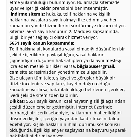
etme yükümlülüğü bulunmuyor. Bu amaçla sitemizde
uyar ve içeriği kaldır prensibini benimsenmiştir.
indirme sitemiz;
hukuka, telif haklarına ve kişilik
haklarına, yasalara saygılı olmayı ilke edinmiş ve her
zaman bu yönde hizmetlerini sürdürmeye devam ediyor.
Sitemiz, 5651 sayılı kanunun 2. Maddesi kapsamında,
Bilgi bir yer sağlayıcı olarak hizmet veriyor.
5651 sayılı kanun kapsamında;
Telif hakkına ait konularda yasal olmadığı düşünülen bir
şekilde içeriklerin paylaşıldığını, yasal hakların
çiğnendiğini düşünen hak sahipleri ya da aynı mesleği
icra eden meslek birlikleri varsa,
bilgiabuse@gmail.
com
site adresimizden yönetimimize ulaşabilir.
Bize ulaşan tüm talep, şikayet ve görüşler büyük bir
titizle incelenir ve yapılan şikayetin doğru olduğu
kanaatine varılırsa, hak ihlali olduğu belirlenen içerikler,
ivedi şekilde sitemizden kaldırılır.
Dikkat!
5651 sayılı kanun; özel hayatın gizliliği açısından
çeşitli düzenlemeler getirmiştir. İnternet üzerinde
herhangi bir içerik sebebiyle, haklarının ihlal edildiğini
düşünen kişiler, içeriğin yayından kaldırılmasını talep
edebiliyor. Kişilik haklarının ihlali durumu söz konusu
olduğunda, ilgili kişiler yer sağlayıcısına başvuru yaparak
hak ihlali bildirimi yapıyor.