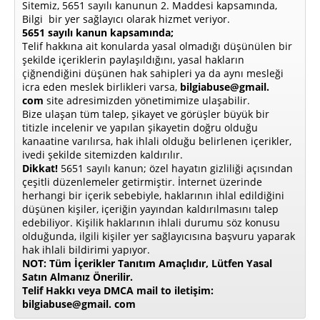
Sitemiz, 5651 sayılı kanunun 2. Maddesi kapsamında,
Bilgi bir yer sağlayıcı olarak hizmet veriyor.
5651 sayılı kanun kapsamında;
Telif hakkına ait konularda yasal olmadığı düşünülen bir
şekilde içeriklerin paylaşıldığını, yasal hakların
çiğnendiğini düşünen hak sahipleri ya da aynı mesleği
icra eden meslek birlikleri varsa,
bilgiabuse@gmail.
com
site adresimizden yönetimimize ulaşabilir.
Bize ulaşan tüm talep, şikayet ve görüşler büyük bir
titizle incelenir ve yapılan şikayetin doğru olduğu
kanaatine varılırsa, hak ihlali olduğu belirlenen içerikler,
ivedi şekilde sitemizden kaldırılır.
Dikkat!
5651 sayılı kanun; özel hayatın gizliliği açısından
çeşitli düzenlemeler getirmiştir. İnternet üzerinde
herhangi bir içerik sebebiyle, haklarının ihlal edildiğini
düşünen kişiler, içeriğin yayından kaldırılmasını talep
edebiliyor. Kişilik haklarının ihlali durumu söz konusu
olduğunda, ilgili kişiler yer sağlayıcısına başvuru yaparak
hak ihlali bildirimi yapıyor.
NOT: Tüm İçerikler Tanıtım Amaçlıdır, Lütfen Yasal
Satın Almanız Önerilir.
Telif Hakkı veya DMCA mail to iletişim:
bilgiabuse@gmail. com