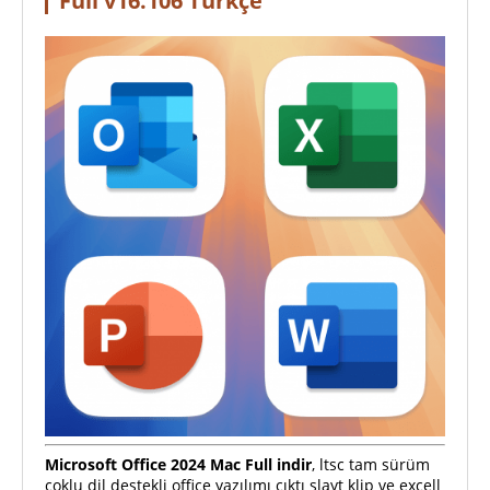
Full v16.106 Türkçe
Microsoft Office 2024 Mac Full indir
, ltsc tam sürüm
çoklu dil destekli office yazılımı çıktı slayt klip ve excell