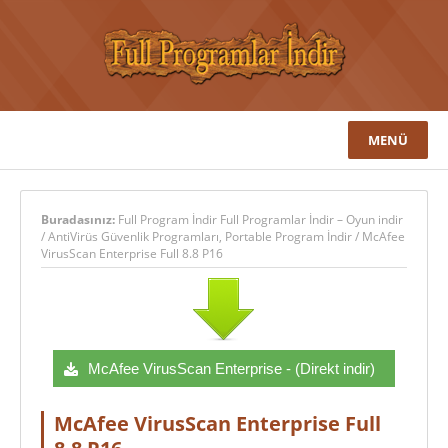
MENÜ
Buradasınız:
Full Program İndir Full Programlar İndir – Oyun indir
/
AntiVirüs Güvenlik Programları
,
Portable Program İndir
/
McAfee
VirusScan Enterprise Full 8.8 P16
McAfee VirusScan Enterprise - (Direkt indir)
McAfee VirusScan Enterprise Full