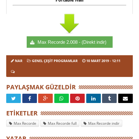
Max Recorde 2.008 - (Direkt indir)
NAR
GENEL ÇEŞIT PROGRAMLAR
10 MART 2019
- 12:11
PAYLAŞMAK GÜZELDIR
ETIKETLER
Max Recorde
Max Recorde full
Max Recorde indir
YAZAR