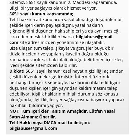
Sitemiz, 5651 sayılı kanunun 2. Maddesi kapsamında,
Bilgi bir yer sağlayıcı olarak hizmet veriyor.
5651 sayılı kanun kapsamında;
Telif hakkına ait konularda yasal olmadığı düşünülen bir
şekilde içeriklerin paylaşıldığını, yasal hakların
çiğnendiğini düşünen hak sahipleri ya da aynı mesleği
icra eden meslek birlikleri varsa,
bilgiabuse@gmail.
com
site adresimizden yönetimimize ulaşabilir.
Bize ulaşan tüm talep, şikayet ve görüşler büyük bir
titizle incelenir ve yapılan şikayetin doğru olduğu
kanaatine varılırsa, hak ihlali olduğu belirlenen içerikler,
ivedi şekilde sitemizden kaldırılır.
Dikkat!
5651 sayılı kanun; özel hayatın gizliliği açısından
çeşitli düzenlemeler getirmiştir. İnternet üzerinde
herhangi bir içerik sebebiyle, haklarının ihlal edildiğini
düşünen kişiler, içeriğin yayından kaldırılmasını talep
edebiliyor. Kişilik haklarının ihlali durumu söz konusu
olduğunda, ilgili kişiler yer sağlayıcısına başvuru yaparak
hak ihlali bildirimi yapıyor.
NOT: Tüm İçerikler Tanıtım Amaçlıdır, Lütfen Yasal
Satın Almanız Önerilir.
Telif Hakkı veya DMCA mail to iletişim:
bilgiabuse@gmail. com