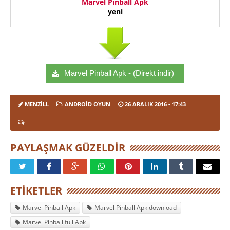
Marvel Pinball Apk
yeni
Marvel Pinball Apk - (Direkt indir)
MENZILL
ANDROID OYUN
26 ARALIK 2016
- 17:43
PAYLAŞMAK GÜZELDIR
ETIKETLER
Marvel Pinball Apk
Marvel Pinball Apk download
Marvel Pinball full Apk