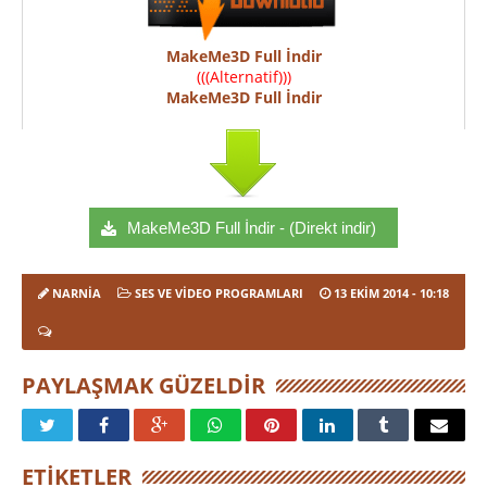
MakeMe3D Full İndir
(((Alternatif)))
MakeMe3D Full İndir
MakeMe3D Full İndir - (Direkt indir)
NARNIA
SES VE VIDEO PROGRAMLARI
13 EKIM 2014
- 10:18
PAYLAŞMAK GÜZELDIR
ETIKETLER