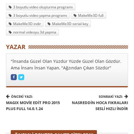
3 boyutlu video oluşturma programı
3 boyutlu video yapma programı
MakeMe3D full
MakeMe3D indir
MakeMe3D serial key
normal videoyu 3d yapma
YAZAR
"İnsanda Güzel Olan Yüzdür Yüzde Güzel Olan Gözdür.
Ama İnsanı İnsan Yapan, "Ağzından Çıkan Sözdür"
ÖNCEKI YAZI:
SONRAKI YAZI:
MAGIX MOVIE EDIT PRO 2015
NASREDDIN HOCA FIKRALARI
PLUS FULL 14.0.1.24
SESLI HIZLI INDIR