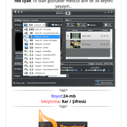
red cyan
1tl olan gözlükler mevcut alın ve 3d keyfini
yaşayın..
Boyut
:24-mb
Sıkıştırma
: Rar / Şifresiz