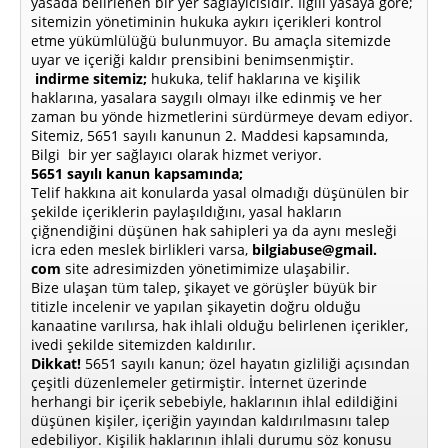
yasada belirlenen bir yer sağlayıcısıdır. İlgili yasaya göre;
sitemizin yönetiminin hukuka aykırı içerikleri kontrol
etme yükümlülüğü bulunmuyor. Bu amaçla sitemizde
uyar ve içeriği kaldır prensibini benimsenmiştir.
indirme sitemiz;
hukuka, telif haklarına ve kişilik
haklarına, yasalara saygılı olmayı ilke edinmiş ve her
zaman bu yönde hizmetlerini sürdürmeye devam ediyor.
Sitemiz, 5651 sayılı kanunun 2. Maddesi kapsamında,
Bilgi bir yer sağlayıcı olarak hizmet veriyor.
5651 sayılı kanun kapsamında;
Telif hakkına ait konularda yasal olmadığı düşünülen bir
şekilde içeriklerin paylaşıldığını, yasal hakların
çiğnendiğini düşünen hak sahipleri ya da aynı mesleği
icra eden meslek birlikleri varsa,
bilgiabuse@gmail.
com
site adresimizden yönetimimize ulaşabilir.
Bize ulaşan tüm talep, şikayet ve görüşler büyük bir
titizle incelenir ve yapılan şikayetin doğru olduğu
kanaatine varılırsa, hak ihlali olduğu belirlenen içerikler,
ivedi şekilde sitemizden kaldırılır.
Dikkat!
5651 sayılı kanun; özel hayatın gizliliği açısından
çeşitli düzenlemeler getirmiştir. İnternet üzerinde
herhangi bir içerik sebebiyle, haklarının ihlal edildiğini
düşünen kişiler, içeriğin yayından kaldırılmasını talep
edebiliyor. Kişilik haklarının ihlali durumu söz konusu