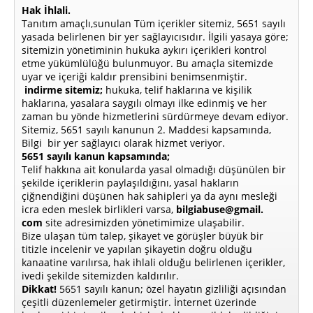
Hak İhlali.
Tanıtım amaçlı,sunulan Tüm içerikler sitemiz, 5651 sayılı
yasada belirlenen bir yer sağlayıcısıdır. İlgili yasaya göre;
sitemizin yönetiminin hukuka aykırı içerikleri kontrol
etme yükümlülüğü bulunmuyor. Bu amaçla sitemizde
uyar ve içeriği kaldır prensibini benimsenmiştir.
indirme sitemiz;
hukuka, telif haklarına ve kişilik
haklarına, yasalara saygılı olmayı ilke edinmiş ve her
zaman bu yönde hizmetlerini sürdürmeye devam ediyor.
Sitemiz, 5651 sayılı kanunun 2. Maddesi kapsamında,
Bilgi bir yer sağlayıcı olarak hizmet veriyor.
5651 sayılı kanun kapsamında;
Telif hakkına ait konularda yasal olmadığı düşünülen bir
şekilde içeriklerin paylaşıldığını, yasal hakların
çiğnendiğini düşünen hak sahipleri ya da aynı mesleği
icra eden meslek birlikleri varsa,
bilgiabuse@gmail.
com
site adresimizden yönetimimize ulaşabilir.
Bize ulaşan tüm talep, şikayet ve görüşler büyük bir
titizle incelenir ve yapılan şikayetin doğru olduğu
kanaatine varılırsa, hak ihlali olduğu belirlenen içerikler,
ivedi şekilde sitemizden kaldırılır.
Dikkat!
5651 sayılı kanun; özel hayatın gizliliği açısından
çeşitli düzenlemeler getirmiştir. İnternet üzerinde