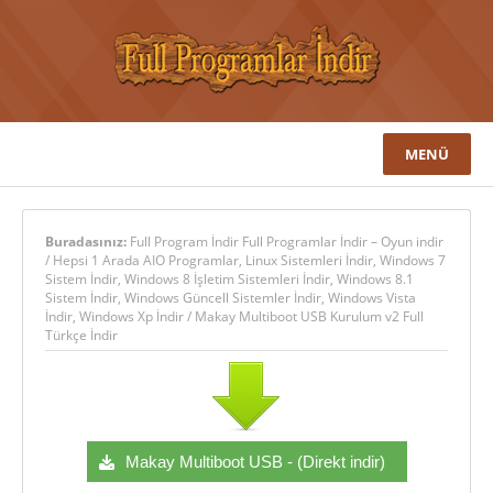
MENÜ
Buradasınız:
Full Program İndir Full Programlar İndir – Oyun indir
/
Hepsi 1 Arada AIO Programlar
,
Linux Sistemleri İndir
,
Windows 7
Sistem İndir
,
Windows 8 İşletim Sistemleri İndir
,
Windows 8.1
Sistem İndir
,
Windows Güncell Sistemler İndir
,
Windows Vista
İndir
,
Windows Xp İndir
/
Makay Multiboot USB Kurulum v2 Full
Türkçe İndir
Makay Multiboot USB - (Direkt indir)