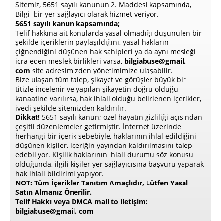
Sitemiz, 5651 sayılı kanunun 2. Maddesi kapsamında,
Bilgi bir yer sağlayıcı olarak hizmet veriyor.
5651 sayılı kanun kapsamında;
Telif hakkına ait konularda yasal olmadığı düşünülen bir
şekilde içeriklerin paylaşıldığını, yasal hakların
çiğnendiğini düşünen hak sahipleri ya da aynı mesleği
icra eden meslek birlikleri varsa,
bilgiabuse@gmail.
com
site adresimizden yönetimimize ulaşabilir.
Bize ulaşan tüm talep, şikayet ve görüşler büyük bir
titizle incelenir ve yapılan şikayetin doğru olduğu
kanaatine varılırsa, hak ihlali olduğu belirlenen içerikler,
ivedi şekilde sitemizden kaldırılır.
Dikkat!
5651 sayılı kanun; özel hayatın gizliliği açısından
çeşitli düzenlemeler getirmiştir. İnternet üzerinde
herhangi bir içerik sebebiyle, haklarının ihlal edildiğini
düşünen kişiler, içeriğin yayından kaldırılmasını talep
edebiliyor. Kişilik haklarının ihlali durumu söz konusu
olduğunda, ilgili kişiler yer sağlayıcısına başvuru yaparak
hak ihlali bildirimi yapıyor.
NOT: Tüm İçerikler Tanıtım Amaçlıdır, Lütfen Yasal
Satın Almanız Önerilir.
Telif Hakkı veya DMCA mail to iletişim:
bilgiabuse@gmail. com