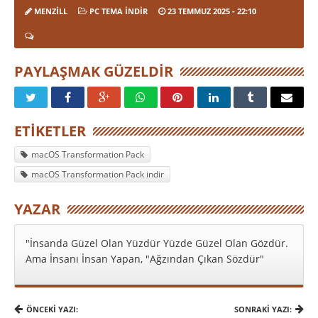
MENZILL
PC TEMA İNDIR
23 TEMMUZ 2025
- 22:10
PAYLAŞMAK GÜZELDIR
ETIKETLER
macOS Transformation Pack
macOS Transformation Pack indir
YAZAR
"İnsanda Güzel Olan Yüzdür Yüzde Güzel Olan Gözdür.
Ama İnsanı İnsan Yapan, "Ağzından Çıkan Sözdür"
ÖNCEKI YAZI:
SONRAKI YAZI: