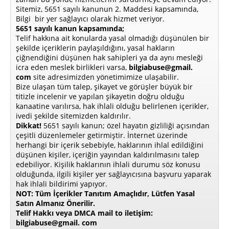
Sitemiz, 5651 sayılı kanunun 2. Maddesi kapsamında,
Bilgi bir yer sağlayıcı olarak hizmet veriyor.
5651 sayılı kanun kapsamında;
Telif hakkına ait konularda yasal olmadığı düşünülen bir
şekilde içeriklerin paylaşıldığını, yasal hakların
çiğnendiğini düşünen hak sahipleri ya da aynı mesleği
icra eden meslek birlikleri varsa,
bilgiabuse@gmail.
com
site adresimizden yönetimimize ulaşabilir.
Bize ulaşan tüm talep, şikayet ve görüşler büyük bir
titizle incelenir ve yapılan şikayetin doğru olduğu
kanaatine varılırsa, hak ihlali olduğu belirlenen içerikler,
ivedi şekilde sitemizden kaldırılır.
Dikkat!
5651 sayılı kanun; özel hayatın gizliliği açısından
çeşitli düzenlemeler getirmiştir. İnternet üzerinde
herhangi bir içerik sebebiyle, haklarının ihlal edildiğini
düşünen kişiler, içeriğin yayından kaldırılmasını talep
edebiliyor. Kişilik haklarının ihlali durumu söz konusu
olduğunda, ilgili kişiler yer sağlayıcısına başvuru yaparak
hak ihlali bildirimi yapıyor.
NOT: Tüm İçerikler Tanıtım Amaçlıdır, Lütfen Yasal
Satın Almanız Önerilir.
Telif Hakkı veya DMCA mail to iletişim:
bilgiabuse@gmail. com