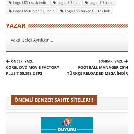
Logo LKS crack indir
Logo LKS full
Logo LKS indir
Logo LKS türkçe full indir
Logo LKS türkçe full tek link
YAZAR
Vakti Geldi Ayrılığın...
ÖNCEKI YAZI:
SONRAKI YAZI:
COREL DVD MOVIE FACTORY
FOOTBALL MANAGER 2014
PLUS 7.00.398.2 SP2
TÜRKÇE RELOADED MEGA INDIR
ÖNEMLI BENZER SAHTE SITELER!!!