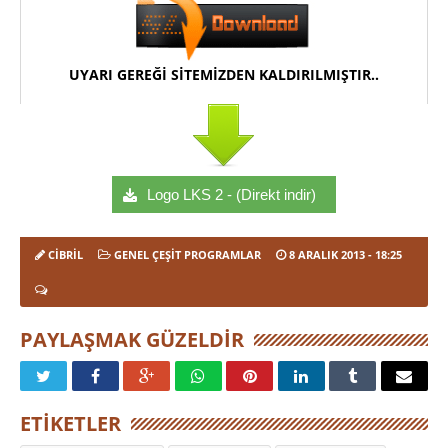
UYARI GEREĞİ SİTEMİZDEN KALDIRILMIŞTIR..
Logo LKS 2 - (Direkt indir)
CIBRIL
GENEL ÇEŞIT PROGRAMLAR
8 ARALIK 2013
- 18:25
PAYLAŞMAK GÜZELDIR
ETIKETLER