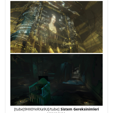
[tube]9HX0YeRXa9U[/tube]
Sistem Gereksinimleri