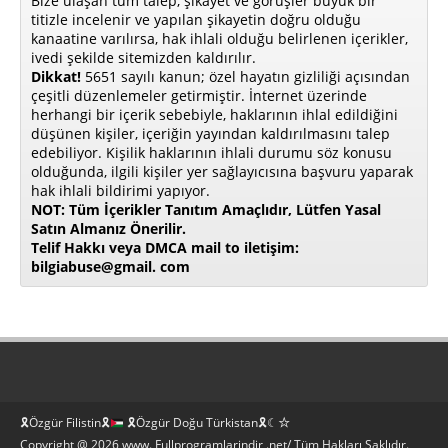
Bize ulaşan tüm talep, şikayet ve görüşler büyük bir
titizle incelenir ve yapılan şikayetin doğru olduğu
kanaatine varılırsa, hak ihlali olduğu belirlenen içerikler,
ivedi şekilde sitemizden kaldırılır.
Dikkat!
5651 sayılı kanun; özel hayatın gizliliği açısından
çeşitli düzenlemeler getirmiştir. İnternet üzerinde
herhangi bir içerik sebebiyle, haklarının ihlal edildiğini
düşünen kişiler, içeriğin yayından kaldırılmasını talep
edebiliyor. Kişilik haklarının ihlali durumu söz konusu
olduğunda, ilgili kişiler yer sağlayıcısına başvuru yaparak
hak ihlali bildirimi yapıyor.
NOT: Tüm İçerikler Tanıtım Amaçlıdır, Lütfen Yasal
Satın Almanız Önerilir.
Telif Hakkı veya DMCA mail to iletişim:
bilgiabuse@gmail. com
🎗Özgür Filistin🎗
🎗Özgür Doğu Türkistan🎗☾☆
Copyright @ 2026 www. Fullprogramlarindir .net/ Tüm Hakları Saklıdır.