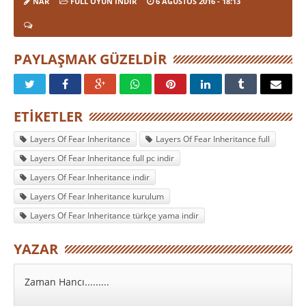
NAR
FULL OYUN İNDIR
6 AĞUSTOS 2016
- 18:13
PAYLAŞMAK GÜZELDIR
ETIKETLER
Layers Of Fear Inheritance
Layers Of Fear Inheritance full
Layers Of Fear Inheritance full pc indir
Layers Of Fear Inheritance indir
Layers Of Fear Inheritance kurulum
Layers Of Fear Inheritance türkçe yama indir
YAZAR
Zaman Hancı.........