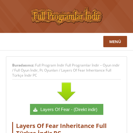
MENÜ
Buradasınız:
Full Program İndir Full Programlar İndir – Oyun indir
/
Full Oyun İndir
,
Pc Oyunları
/
Layers Of Fear Inheritance Full
Türkçe İndir PC
Layers Of Fear - (Direkt indir)
Layers Of Fear Inheritance Full