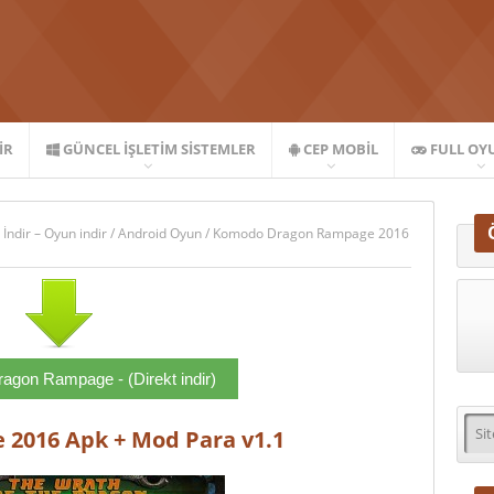
IR
GÜNCEL İŞLETIM SISTEMLER
CEP MOBIL
FULL OY
 İndir – Oyun indir
/
Android Oyun
/
Komodo Dragon Rampage 2016
gon Rampage - (Direkt indir)
2016 Apk + Mod Para v1.1