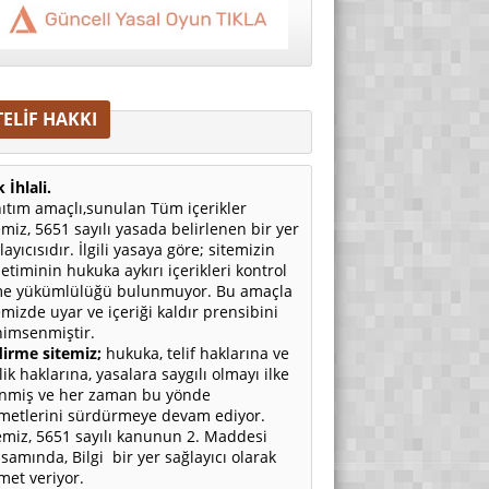
TELİF HAKKI
 İhlali.
ıtım amaçlı,sunulan Tüm içerikler
emiz, 5651 sayılı yasada belirlenen bir yer
layıcısıdır. İlgili yasaya göre; sitemizin
etiminin hukuka aykırı içerikleri kontrol
e yükümlülüğü bulunmuyor. Bu amaçla
emizde uyar ve içeriği kaldır prensibini
imsenmiştir.
irme sitemiz;
hukuka, telif haklarına ve
ilik haklarına, yasalara saygılı olmayı ilke
nmiş ve her zaman bu yönde
metlerini sürdürmeye devam ediyor.
emiz, 5651 sayılı kanunun 2. Maddesi
samında, Bilgi bir yer sağlayıcı olarak
met veriyor.