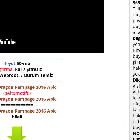
565
Tel
düş
pay
düş
icr
bil
yön
Biz
büy
——————————————-
şik
Boyut
:50-mb
hak
ıştırma
: Rar / Şifresiz
şek
 Webroot. / Durum Temiz
Dik
——————————————–
giz
ragon Rampage 2016 Apk
get
(((Alternatif)))
içe
ragon Rampage 2016 Apk
düş
=============
kal
ragon Rampage 2016 Apk
hak
hileli
old
baş
NOT
Lüt