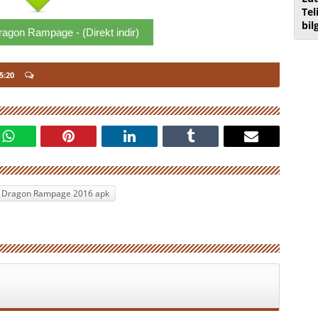
Tel
bil
gon Rampage - (Direkt indir)
5:20
Dragon Rampage 2016 apk