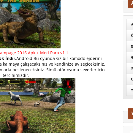
ampage 2016 Apk + Mod Para v1.1
k İndir,
Android Bu oyunda siz bir komodo ejderini
kalmaya çalışacaksınız ve kendinize av seçiceksiniz.
nlarla besleneceksiniz. Simülatör oyunu severler için
tercihimizdir.
Ç
Y