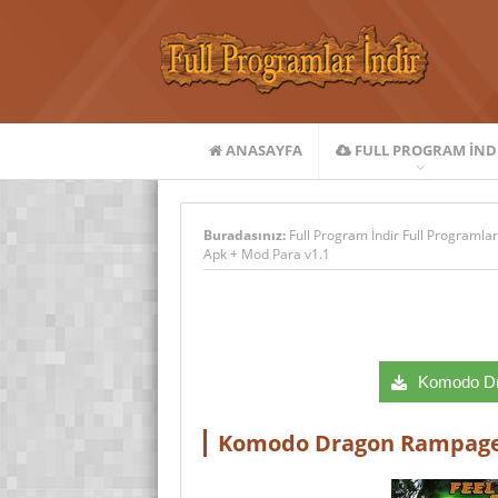
ANASAYFA
FULL PROGRAM IND
Buradasınız:
Full Program İndir Full Programlar
Apk + Mod Para v1.1
Komodo Dra
Komodo Dragon Rampage 