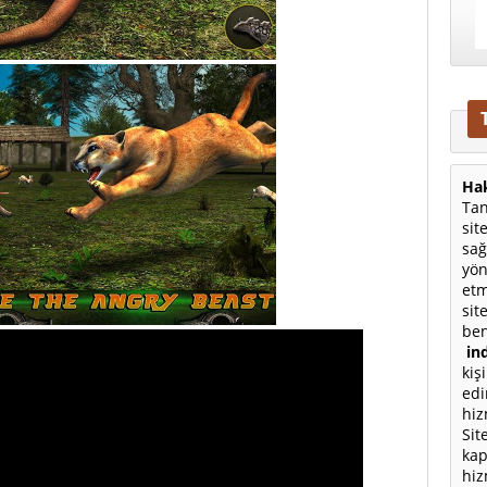
Hak
Tan
sit
sağ
yön
etm
sit
ben
ind
kiş
edi
hiz
Sit
kap
hiz