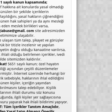
1 sayılı kanun kapsamında;
if hakkına ait konularda yasal olmadığı
ünülen bir şekilde içeriklerin
laşıldığını, yasal hakların çiğnendiğini
ünen hak sahipleri ya da aynı mesleği
a eden meslek birlikleri varsa,
giabuse@gmail. com
site adresimizden
etimimize ulaşabilir.
e ulaşan tüm talep, şikayet ve görüşler
ük bir titizle incelenir ve yapılan
ayetin doğru olduğu kanaatine varılırsa,
 ihlali olduğu belirlenen içerikler, ivedi
ilde sitemizden kaldırılır.
kat!
5651 sayılı kanun; özel hayatın
liliği açısından çeşitli düzenlemeler
irmiştir. İnternet üzerinde herhangi bir
rik sebebiyle, haklarının ihlal edildiğini
ünen kişiler, içeriğin yayından
dırılmasını talep edebiliyor. Kişilik
larının ihlali durumu söz konusu
uğunda, ilgili kişiler yer sağlayıcısına
vuru yaparak hak ihlali bildirimi yapıyor.
: Tüm İçerikler Tanıtım Amaçlıdır,
fen Yasal Satın Almanız Önerilir.