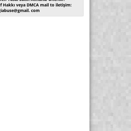
if Hakkı veya DMCA mail to iletişim:
giabuse@gmail. com