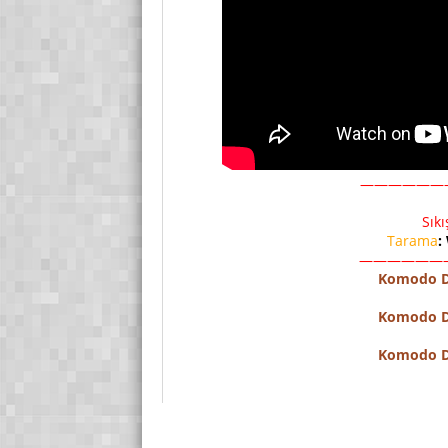
——————
Sık
Tarama
:
——————
Komodo D
Komodo D
Komodo D