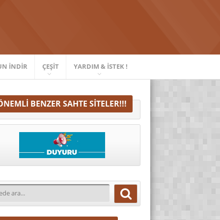
UN İNDIR
ÇEŞIT
YARDIM & İSTEK !
ÖNEMLI BENZER SAHTE SITELER!!!