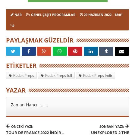
NAR
GENEL ÇEŞIT PROGRAMLAR
29 HAZIRAN 2022
- 18:01
PAYLAŞMAK GÜZELDIR
ETIKETLER
Kodak Preps
Kodak Preps full
Kodak Preps indir
YAZAR
Zaman Hancı.........
ÖNCEKI YAZI:
SONRAKI YAZI:
TOUR DE FRANCE 2022 İNDIR –
UNEXPLORED 2 THE