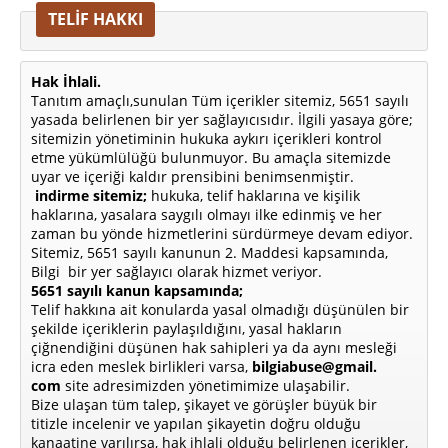
TELİF HAKKI
Hak İhlali.
Tanıtım amaçlı,sunulan Tüm içerikler sitemiz, 5651 sayılı
yasada belirlenen bir yer sağlayıcısıdır. İlgili yasaya göre;
sitemizin yönetiminin hukuka aykırı içerikleri kontrol
etme yükümlülüğü bulunmuyor. Bu amaçla sitemizde
uyar ve içeriği kaldır prensibini benimsenmiştir.
indirme sitemiz;
hukuka, telif haklarına ve kişilik
haklarına, yasalara saygılı olmayı ilke edinmiş ve her
zaman bu yönde hizmetlerini sürdürmeye devam ediyor.
Sitemiz, 5651 sayılı kanunun 2. Maddesi kapsamında,
Bilgi bir yer sağlayıcı olarak hizmet veriyor.
5651 sayılı kanun kapsamında;
Telif hakkına ait konularda yasal olmadığı düşünülen bir
şekilde içeriklerin paylaşıldığını, yasal hakların
çiğnendiğini düşünen hak sahipleri ya da aynı mesleği
icra eden meslek birlikleri varsa,
bilgiabuse@gmail.
com
site adresimizden yönetimimize ulaşabilir.
Bize ulaşan tüm talep, şikayet ve görüşler büyük bir
titizle incelenir ve yapılan şikayetin doğru olduğu
kanaatine varılırsa, hak ihlali olduğu belirlenen içerikler,