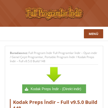
MENÜ
Buradasınız:
Full Program İndir Full Programlar İndir – Oyun indir
/
Genel Çeşit Programlar
,
Portable Program İndir
/
Kodak Preps
İndir – Full v9.5.0 Build 148
Kodak Preps İndir - (Direkt indir)
Kodak Preps İndir – Full v9.5.0 Build