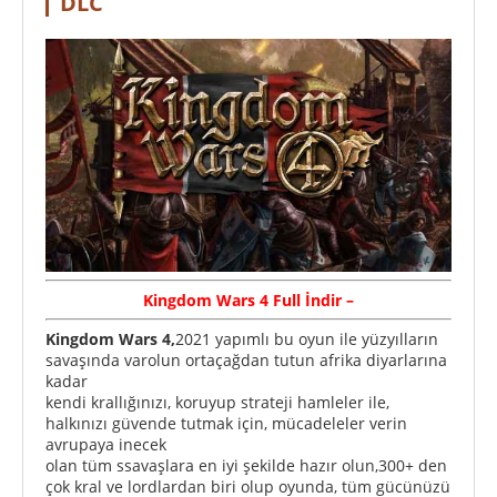
DLC
Kingdom Wars 4
Full
İndir –
Kingdom Wars 4,
2021 yapımlı bu oyun ile yüzyılların
savaşında varolun ortaçağdan tutun afrika diyarlarına
kadar
kendi krallığınızı, koruyup strateji hamleler ile,
halkınızı güvende tutmak için, mücadeleler verin
avrupaya inecek
olan tüm ssavaşlara en iyi şekilde hazır olun,300+ den
çok kral ve lordlardan biri olup oyunda, tüm gücünüzü