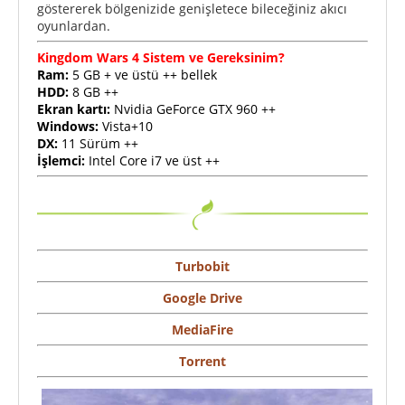
göstererek bölgenizide genişletece bileceğiniz akıcı
oyunlardan.
Kingdom Wars 4 Sistem ve Gereksinim?
Ram:
5 GB + ve üstü ++ bellek
HDD:
8 GB ++
Ekran kartı:
Nvidia GeForce GTX 960 ++
Windows:
Vista+10
DX:
11 Sürüm ++
İşlemci:
Intel Core i7 ve üst ++
Turbobit
Google Drive
MediaFire
Torrent