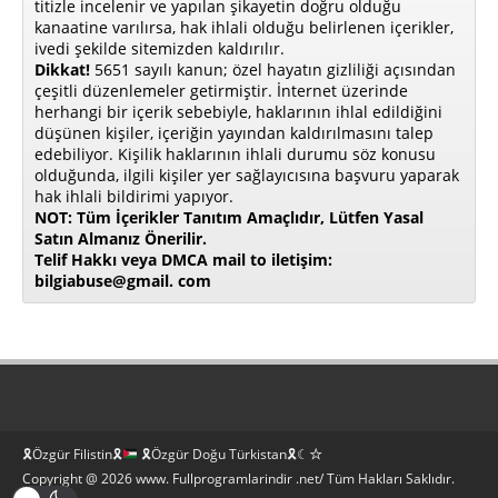
titizle incelenir ve yapılan şikayetin doğru olduğu
kanaatine varılırsa, hak ihlali olduğu belirlenen içerikler,
ivedi şekilde sitemizden kaldırılır.
Dikkat!
5651 sayılı kanun; özel hayatın gizliliği açısından
çeşitli düzenlemeler getirmiştir. İnternet üzerinde
herhangi bir içerik sebebiyle, haklarının ihlal edildiğini
düşünen kişiler, içeriğin yayından kaldırılmasını talep
edebiliyor. Kişilik haklarının ihlali durumu söz konusu
olduğunda, ilgili kişiler yer sağlayıcısına başvuru yaparak
hak ihlali bildirimi yapıyor.
NOT: Tüm İçerikler Tanıtım Amaçlıdır, Lütfen Yasal
Satın Almanız Önerilir.
Telif Hakkı veya DMCA mail to iletişim:
bilgiabuse@gmail. com
🎗Özgür Filistin🎗
🎗Özgür Doğu Türkistan🎗☾☆
Copyright @ 2026 www. Fullprogramlarindir .net/ Tüm Hakları Saklıdır.