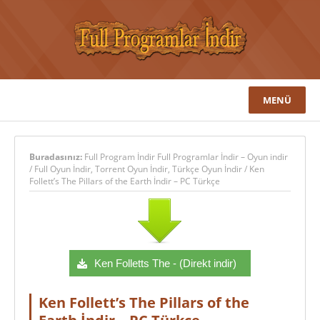
MENÜ
Buradasınız:
Full Program İndir Full Programlar İndir – Oyun indir
/
Full Oyun İndir
,
Torrent Oyun İndir
,
Türkçe Oyun İndir
/
Ken
Follett’s The Pillars of the Earth İndir – PC Türkçe
Ken Folletts The - (Direkt indir)
Ken Follett’s The Pillars of the