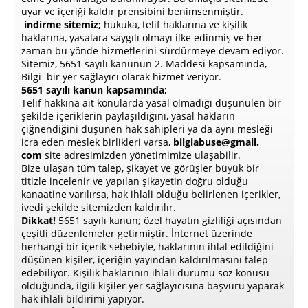
uyar ve içeriği kaldır prensibini benimsenmiştir.
indirme sitemiz;
hukuka, telif haklarına ve kişilik
haklarına, yasalara saygılı olmayı ilke edinmiş ve her
zaman bu yönde hizmetlerini sürdürmeye devam ediyor.
Sitemiz, 5651 sayılı kanunun 2. Maddesi kapsamında,
Bilgi bir yer sağlayıcı olarak hizmet veriyor.
5651 sayılı kanun kapsamında;
Telif hakkına ait konularda yasal olmadığı düşünülen bir
şekilde içeriklerin paylaşıldığını, yasal hakların
çiğnendiğini düşünen hak sahipleri ya da aynı mesleği
icra eden meslek birlikleri varsa,
bilgiabuse@gmail.
com
site adresimizden yönetimimize ulaşabilir.
Bize ulaşan tüm talep, şikayet ve görüşler büyük bir
titizle incelenir ve yapılan şikayetin doğru olduğu
kanaatine varılırsa, hak ihlali olduğu belirlenen içerikler,
ivedi şekilde sitemizden kaldırılır.
Dikkat!
5651 sayılı kanun; özel hayatın gizliliği açısından
çeşitli düzenlemeler getirmiştir. İnternet üzerinde
herhangi bir içerik sebebiyle, haklarının ihlal edildiğini
düşünen kişiler, içeriğin yayından kaldırılmasını talep
edebiliyor. Kişilik haklarının ihlali durumu söz konusu
olduğunda, ilgili kişiler yer sağlayıcısına başvuru yaparak
hak ihlali bildirimi yapıyor.