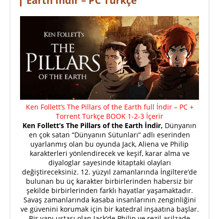
Earth İndir – PC Türkçe
Ken Follett’s The Pillars of the Earth full İndir – PC +
Torrent Türkçe BOOK 1-2-3 İçerir
Ken Follett’s The Pillars of the Earth İndir,
Dünyanın
en çok satan “Dünyanın Sütunları” adlı eserinden
uyarlanmış olan bu oyunda Jack, Aliena ve Philip
karakterleri yönlendirecek ve keşif, karar alma ve
diyaloglar sayesinde kitaptaki olayları
değiştireceksiniz. 12. yüzyıl zamanlarında İngiltere’de
bulunan bu üç karakter birbirlerinden habersiz bir
şekilde birbirlerinden farklı hayatlar yaşamaktadır.
Savaş zamanlarında kasaba insanlarının zenginliğini
ve güvenini korumak için bir katedral inşaatına başlar.
Bir yapı ustası olan Jack’de Philip ve rezil asilzade