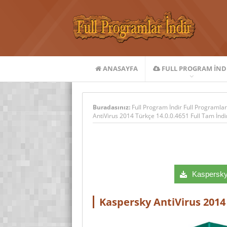
ANASAYFA
FULL PROGRAM IND
Buradasınız:
Full Program İndir Full Programlar
AntiVirus 2014 Türkçe 14.0.0.4651 Full Tam İndi
Kaspersky 
Kaspersky AntiVirus 2014 