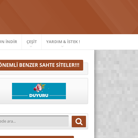
UN İNDIR
ÇEŞIT
YARDIM & İSTEK !
ÖNEMLI BENZER SAHTE SITELER!!!