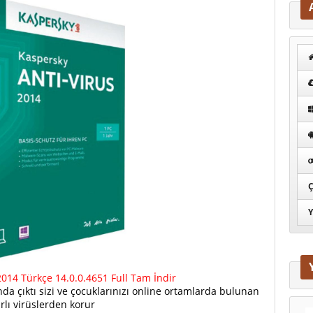
Ç
Y
014 Türkçe 14.0.0.4651 Full Tam İndir
da çıktı sizi ve çocuklarınızı online ortamlarda bulunan
rlı virüslerden korur