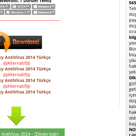
 Webroot. / Durum Temiz
565
Tel
düş
pay
——————————————–
düş
icr
bil
yön
Biz
büy
y AntiVirus 2014 Türkçe
şik
(((Alternatif)))
hak
y AntiVirus 2014 Türkçe
şek
(((Alternatif)))
Dik
y AntiVirus 2014 Türkçe
giz
(((Alternatif)))
get
y AntiVirus 2014 Türkçe
içe
düş
kal
hak
old
baş
NOT
AntiVirus 2014 - (Direkt indir)
Lüt