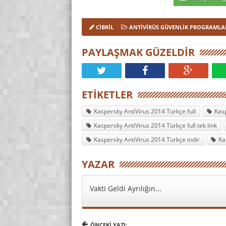
CIBRIL
ANTIVIRÜS GÜVENLIK PROGRAMLA
PAYLAŞMAK GÜZELDIR
ETIKETLER
Kaspersky AntiVirus 2014 Türkçe full
Kasp
Kaspersky AntiVirus 2014 Türkçe full tek link
Kaspersky AntiVirus 2014 Türkçe indir
Ka
YAZAR
Vakti Geldi Ayrılığın...
ÖNCEKI YAZI: