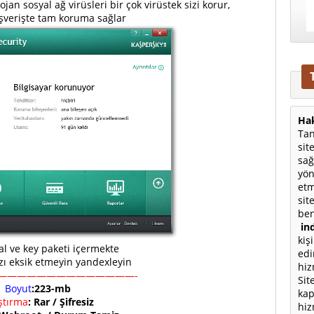
jan sosyal ağ virüsleri bir çok virüstek sizi korur,
lışverişte tam koruma sağlar
Hak
Tan
sit
sağ
yön
etm
sit
ben
ind
kiş
al ve key paketi içermekte
edi
zı eksik etmeyin yandexleyin
hiz
——————————————-
Sit
Boyut
:223-mb
kap
ıştırma
: Rar / Şifresiz
hiz