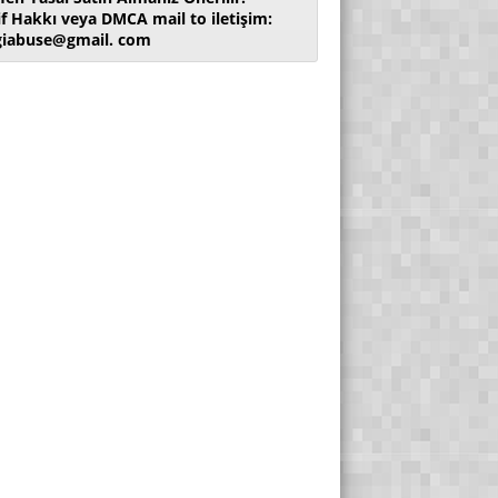
if Hakkı veya DMCA mail to iletişim:
giabuse@gmail. com