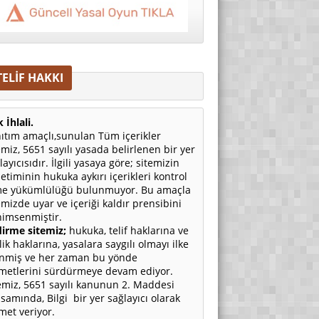
TELİF HAKKI
 İhlali.
ıtım amaçlı,sunulan Tüm içerikler
emiz, 5651 sayılı yasada belirlenen bir yer
layıcısıdır. İlgili yasaya göre; sitemizin
etiminin hukuka aykırı içerikleri kontrol
e yükümlülüğü bulunmuyor. Bu amaçla
emizde uyar ve içeriği kaldır prensibini
imsenmiştir.
irme sitemiz;
hukuka, telif haklarına ve
ilik haklarına, yasalara saygılı olmayı ilke
nmiş ve her zaman bu yönde
metlerini sürdürmeye devam ediyor.
emiz, 5651 sayılı kanunun 2. Maddesi
samında, Bilgi bir yer sağlayıcı olarak
met veriyor.