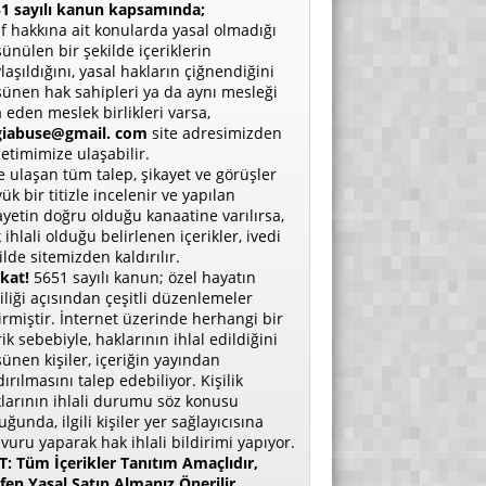
1 sayılı kanun kapsamında;
if hakkına ait konularda yasal olmadığı
ünülen bir şekilde içeriklerin
laşıldığını, yasal hakların çiğnendiğini
ünen hak sahipleri ya da aynı mesleği
a eden meslek birlikleri varsa,
giabuse@gmail. com
site adresimizden
etimimize ulaşabilir.
e ulaşan tüm talep, şikayet ve görüşler
ük bir titizle incelenir ve yapılan
ayetin doğru olduğu kanaatine varılırsa,
 ihlali olduğu belirlenen içerikler, ivedi
ilde sitemizden kaldırılır.
kat!
5651 sayılı kanun; özel hayatın
liliği açısından çeşitli düzenlemeler
irmiştir. İnternet üzerinde herhangi bir
rik sebebiyle, haklarının ihlal edildiğini
ünen kişiler, içeriğin yayından
dırılmasını talep edebiliyor. Kişilik
larının ihlali durumu söz konusu
uğunda, ilgili kişiler yer sağlayıcısına
vuru yaparak hak ihlali bildirimi yapıyor.
: Tüm İçerikler Tanıtım Amaçlıdır,
fen Yasal Satın Almanız Önerilir.