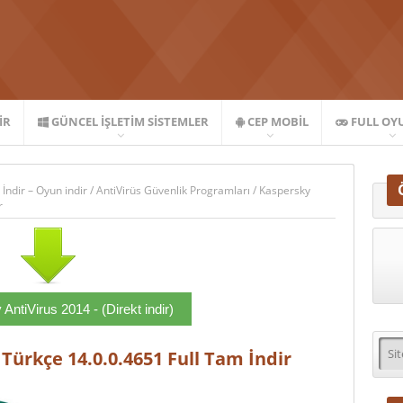
IR
GÜNCEL İŞLETIM SISTEMLER
CEP MOBIL
FULL OY
 İndir – Oyun indir
/
AntiVirüs Güvenlik Programları
/
Kaspersky
r
AntiVirus 2014 - (Direkt indir)
Türkçe 14.0.0.4651 Full Tam İndir