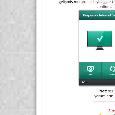
gelişmiş motoru ile keyloagger tro
, online a
Not:
seri
yorumlarını
——————
Sık